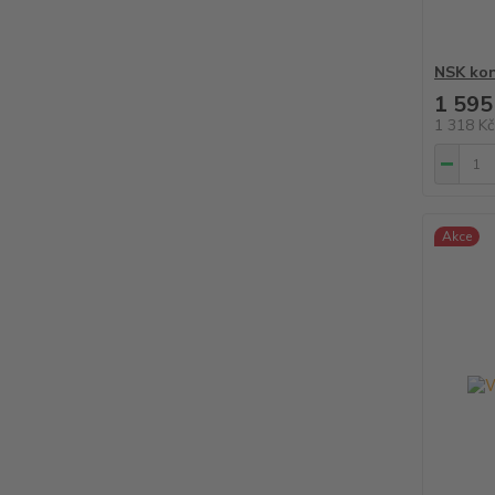
NSK ko
1 595
1 318 K
Akce