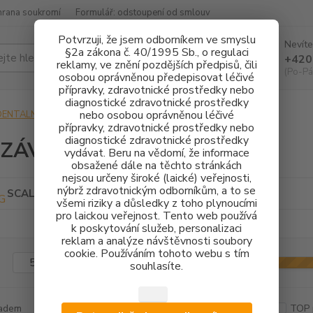
hrana soukromí
Formulář: odstoupení od smlouv
Potvrzuji, že jsem odborníkem ve smyslu
Nevíte
§2a zákona č. 40/1995 Sb., o regulaci
Hledat
+420
reklamy, ve znění pozdějších předpisů, čili
(Po-Pá
osobou oprávněnou předepisovat léčivé
přípravky, zdravotnické prostředky nebo
diagnostické zdravotnické prostředky
nebo osobou oprávněnou léčivé
DENTALNÍ HYGIENA
KONCOVKY OZK
TYP ZÁVITU EMS
přípravky, zdravotnické prostředky nebo
diagnostické zdravotnické prostředky
 ZÁVITU EMS
vydávat. Beru na vědomí, že informace
obsažené dále na těchto stránkách
nejsou určeny široké (laické) veřejnosti,
nýbrž zdravotnickým odborníkům, a to se
SCALING
PARO
všemi riziky a důsledky z toho plynoucími
pro laickou veřejnost. Tento web používá
k poskytování služeb, personalizaci
reklam a analýze návštěvnosti soubory
cookie. Používáním tohoto webu s tím
Kč
Od
souhlasíte.
adem
Novinka
Akce
Doprava ZDARMA
TOP 