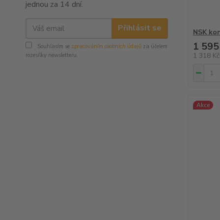
jednou za 14 dní.
Přihlásit se
NSK ko
1 595
Souhlasím se
zpracováním osobních údajů
za účelem
1 318 K
rozesílky newsletteru.
Akce