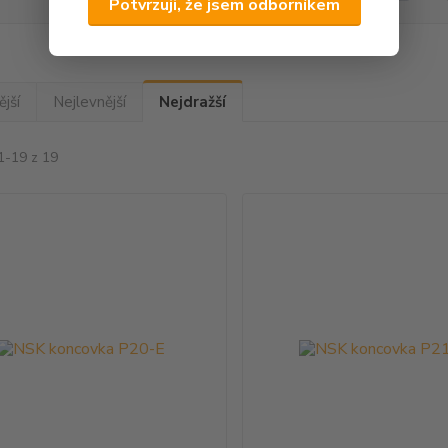
Potvrzuji, že jsem odborníkem
jší
Nejlevnější
Nejdražší
1-19 z 19