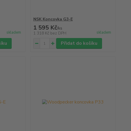
NSK Koncovka G3-E
1 595 Kč
/
ks
skladem
skladem
1 318 Kč
bez DPH
šíku
Přidat do košíku