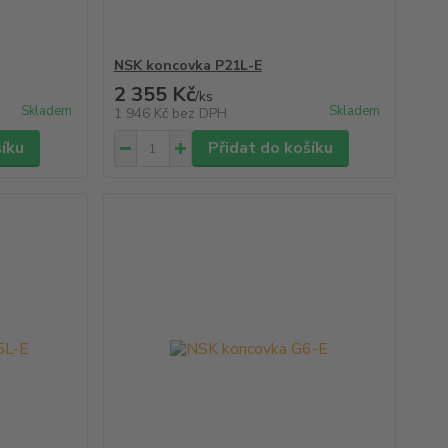
NSK koncovka P21L-E
2 355 Kč
/
ks
Skladem
Skladem
1 946 Kč
bez DPH
šíku
Přidat do košíku