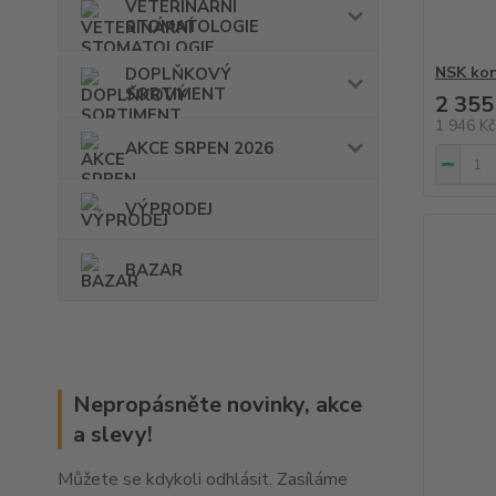
VETERINÁRNÍ
STOMATOLOGIE
NSK ko
DOPLŇKOVÝ
SORTIMENT
2 355
1 946 K
AKCE SRPEN 2026
VÝPRODEJ
BAZAR
Nepropásněte novinky, akce
a slevy!
Můžete se kdykoli odhlásit. Zasíláme