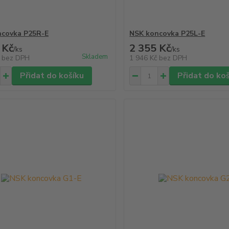
ncovka P25R-E
NSK koncovka P25L-E
 Kč
2 355 Kč
/
ks
/
ks
Skladem
č
bez DPH
1 946 Kč
bez DPH
Přidat do košíku
Přidat do ko