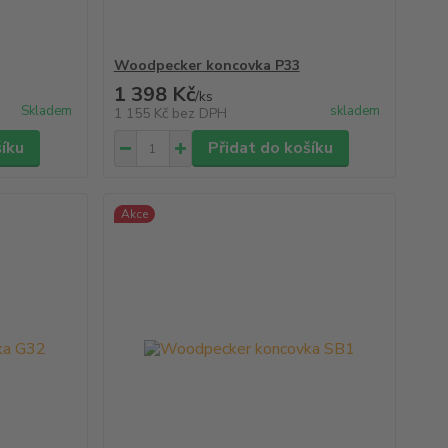
Woodpecker koncovka P33
1 398 Kč
/
ks
Skladem
skladem
1 155 Kč
bez DPH
šíku
Přidat do košíku
Akce