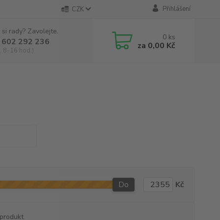
Přihlášení
CZK
 si rady? Zavolejte.
0
ks
 602 292 236
za
0,00 Kč
, 8-16 hod.)
Do
Kč
produkt