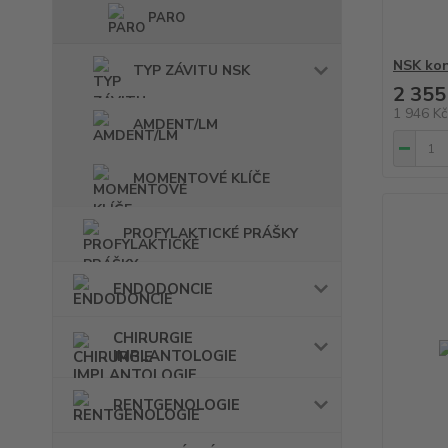
PARO
NSK kon
TYP ZÁVITU NSK
2 355
1 946 K
AMDENT/LM
MOMENTOVÉ KLÍČE
PROFYLAKTICKÉ PRÁŠKY
ENDODONCIE
CHIRURGIE
IMPLANTOLOGIE
RENTGENOLOGIE