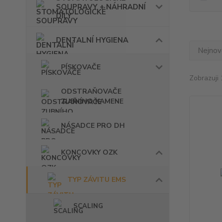
SOUPRAVY + NÁHRADNÍ
DÍLY
DENTALNÍ HYGIENA
Nejnově
PÍSKOVAČE
Zobrazuji 
ODSTRAŇOVAČE
ZUBNÍHO KAMENE
NÁSADCE PRO DH
KONCOVKY OZK
TYP ZÁVITU EMS
SCALING