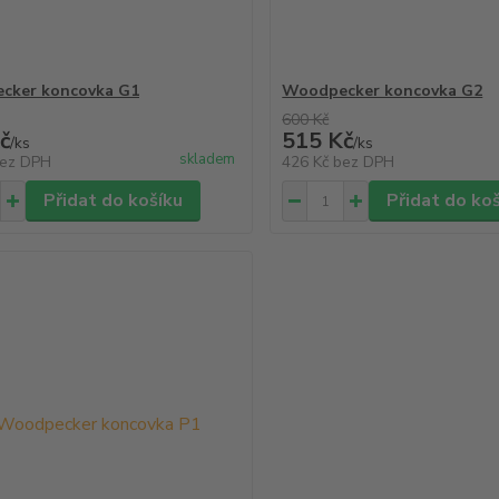
cker koncovka G1
Woodpecker koncovka G2
600 Kč
č
515 Kč
/
ks
/
ks
skladem
ez DPH
426 Kč
bez DPH
Přidat do košíku
Přidat do ko