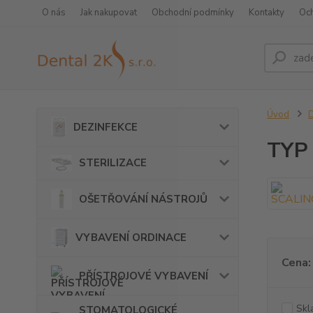
O nás
Jak nakupovat
Obchodní podmínky
Kontakty
Oc
Úvod
DEZINFEKCE
TYP
STERILIZACE
OŠETŘOVÁNÍ NÁSTROJŮ
VYBAVENÍ ORDINACE
Cena:
PŘÍSTROJOVÉ VYBAVENÍ
Skl
STOMATOLOGICKÉ