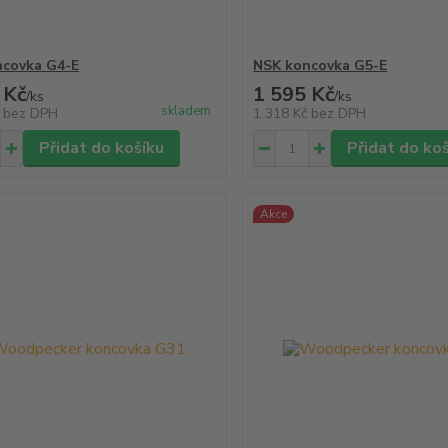
ncovka G4-E
NSK koncovka G5-E
 Kč
1 595 Kč
/
ks
/
ks
skladem
č
bez DPH
1 318 Kč
bez DPH
Přidat do košíku
Přidat do ko
Akce