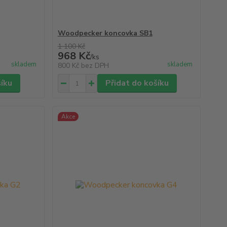
Woodpecker koncovka SB1
1 100 Kč
968 Kč
/
ks
skladem
skladem
800 Kč
bez DPH
šíku
Přidat do košíku
Akce