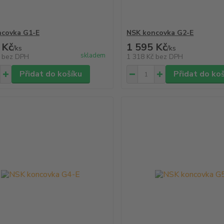
ncovka G1-E
NSK koncovka G2-E
 Kč
1 595 Kč
/
ks
/
ks
skladem
č
bez DPH
1 318 Kč
bez DPH
Přidat do košíku
Přidat do ko