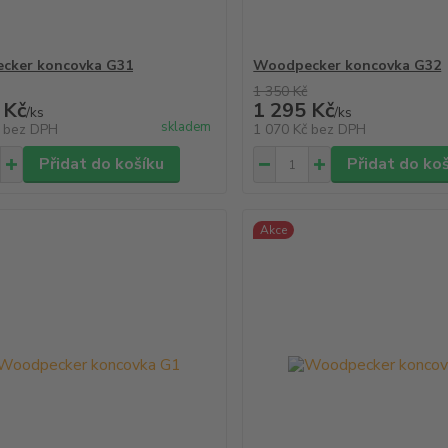
cker koncovka G31
Woodpecker koncovka G32
1 350 Kč
 Kč
1 295 Kč
/
ks
/
ks
skladem
č
bez DPH
1 070 Kč
bez DPH
Přidat do košíku
Přidat do ko
Akce