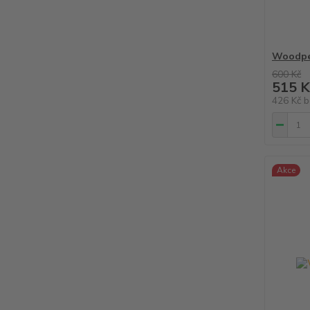
Woodpe
600 Kč
515 K
426 Kč
b
Akce