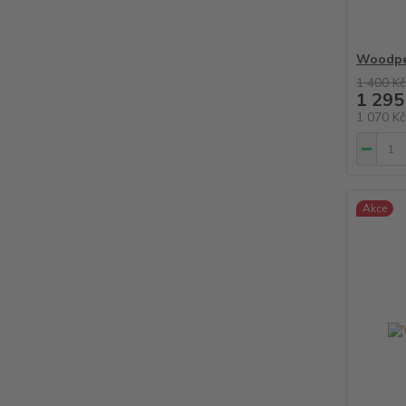
Woodpe
1 400 Kč
1 295
1 070 K
Akce