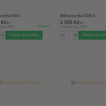
covka P20-E
NSK koncovka P21R-E
 Kč
2 355 Kč
/
ks
/
ks
skladem
č
bez DPH
1 946 Kč
bez DPH
Přidat do košíku
Přidat do ko