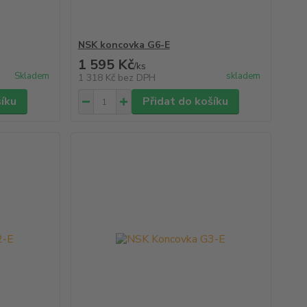
NSK koncovka G6-E
1 595 Kč
/
ks
Skladem
skladem
1 318 Kč
bez DPH
šíku
Přidat do košíku