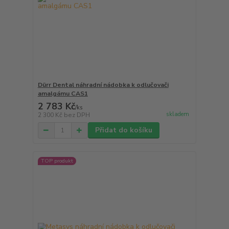
Dürr Dental náhradní nádobka k odlučovači
amalgámu CAS1
2 783 Kč
/
ks
skladem
2 300 Kč
bez DPH
Přidat do košíku
TOP produkt