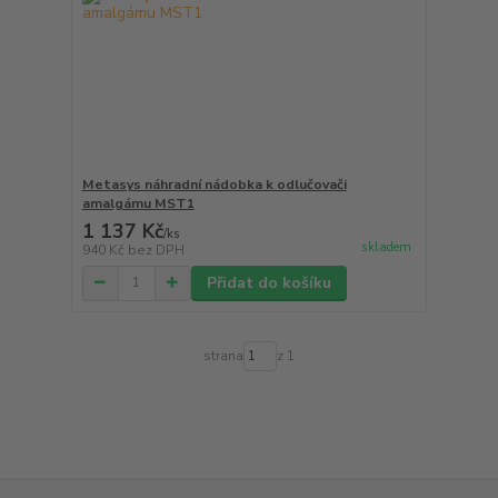
Metasys náhradní nádobka k odlučovači
amalgámu MST1
1 137 Kč
/
ks
skladem
940 Kč
bez DPH
Přidat do košíku
strana
z 1