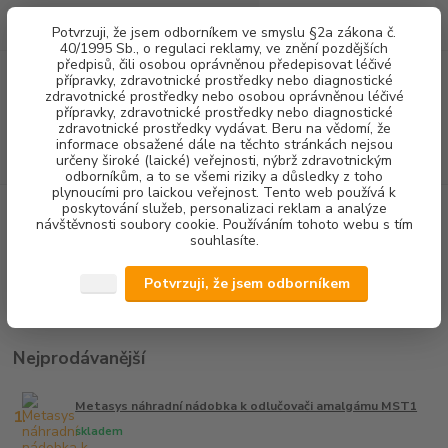
0
ks
+420 602 292 236
CZK
Potvrzuji, že jsem odborníkem ve smyslu §2a zákona č.
za
0,00 Kč
(Po-Pá, 8-16 hod.)
40/1995 Sb., o regulaci reklamy, ve znění pozdějších
předpisů, čili osobou oprávněnou předepisovat léčivé
přípravky, zdravotnické prostředky nebo diagnostické
Menu
zdravotnické prostředky nebo osobou oprávněnou léčivé
přípravky, zdravotnické prostředky nebo diagnostické
zdravotnické prostředky vydávat. Beru na vědomí, že
informace obsažené dále na těchto stránkách nejsou
Hledat
určeny široké (laické) veřejnosti, nýbrž zdravotnickým
odborníkům, a to se všemi riziky a důsledky z toho
plynoucími pro laickou veřejnost. Tento web používá k
poskytování služeb, personalizaci reklam a analýze
Úvod
DOPLŇKOVÝ SORTIMENT
NÁHRADNÍ NÁDOBKY
návštěvnosti soubory cookie. Používáním tohoto webu s tím
souhlasíte.
NÁHRADNÍ NÁDOBKY
Potvrzuji, že jsem odborníkem
Náhradní nádobky k odlučovači amalgámu
Nejprodávanější
Metasys náhradní nádobka k odlučovači amalgámu MST1
1.
skladem