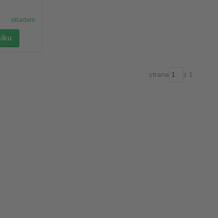
skladem
šíku
strana
z 1