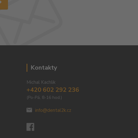
Kontakty
Michal Kachlik
+420 602 292 236
(Po-Pá, 8-16 hod.)
info@dental2k.cz