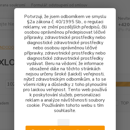
hrana soukromí
Formulář: odstoupení od smlouv
Potvrzuji, že jsem odborníkem ve smyslu
Nevíte
§2a zákona č. 40/1995 Sb., o regulaci
Hledat
+420
reklamy, ve znění pozdějších předpisů, čili
(Po-Pá
osobou oprávněnou předepisovat léčivé
přípravky, zdravotnické prostředky nebo
diagnostické zdravotnické prostředky
nebo osobou oprávněnou léčivé
ENDODONCIE
APEXLOKÁTORY
přípravky, zdravotnické prostředky nebo
diagnostické zdravotnické prostředky
XLOKÁTORY
vydávat. Beru na vědomí, že informace
obsažené dále na těchto stránkách
nejsou určeny široké (laické) veřejnosti,
nýbrž zdravotnickým odborníkům, a to se
Kč
Od
všemi riziky a důsledky z toho plynoucími
pro laickou veřejnost. Tento web používá
k poskytování služeb, personalizaci
reklam a analýze návštěvnosti soubory
adem
Novinka
Akce
Doprava ZDARMA
TOP 
cookie. Používáním tohoto webu s tím
souhlasíte.