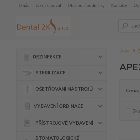
O nás
Jak nakupovat
Obchodní podmínky
Kontakty
Oc
Úvod
DEZINFEKCE
APE
STERILIZACE
OŠETŘOVÁNÍ NÁSTROJŮ
Cena:
VYBAVENÍ ORDINACE
Skl
PŘÍSTROJOVÉ VYBAVENÍ
STOMATOLOGICKÉ