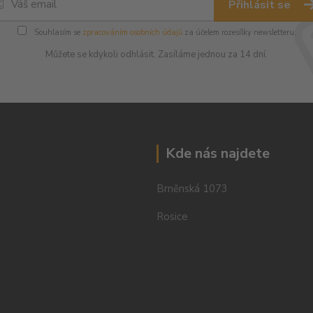
Přihlásit se
Souhlasím se
zpracováním osobních údajů
za účelem rozesílky newsletteru.
Můžete se kdykoli odhlásit. Zasíláme jednou za 14 dní.
Kde nás najdete
Brněnská 1073
Rosice