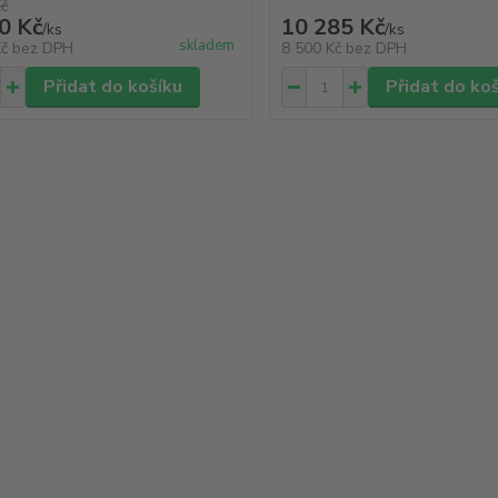
Kč
0 Kč
10 285 Kč
/
ks
/
ks
skladem
Kč
bez DPH
8 500 Kč
bez DPH
Přidat do košíku
Přidat do ko