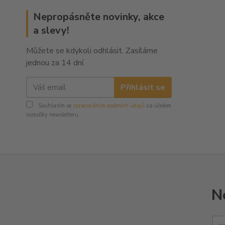
Nepropásněte novinky, akce
a slevy!
Můžete se kdykoli odhlásit. Zasíláme
jednou za 14 dní.
Přihlásit se
Souhlasím se
zpracováním osobních údajů
za účelem
rozesílky newsletteru.
N