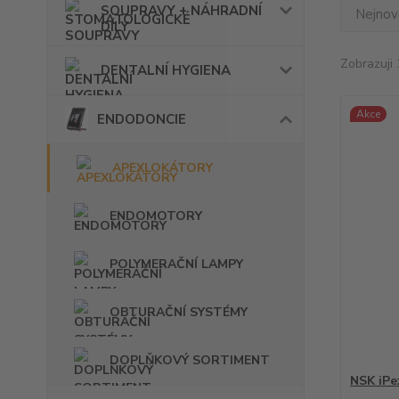
SOUPRAVY + NÁHRADNÍ
Nejnově
DÍLY
Zobrazuji 
DENTALNÍ HYGIENA
Akce
ENDODONCIE
APEXLOKÁTORY
ENDOMOTORY
POLYMERAČNÍ LAMPY
OBTURAČNÍ SYSTÉMY
DOPLŇKOVÝ SORTIMENT
NSK iPex