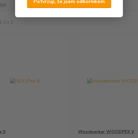
Potvrzuji, že jsem odborníkem
jší
Nejlevnější
Nejdražší
1-2 z 2
 II
Woodpecker WOODPEX V