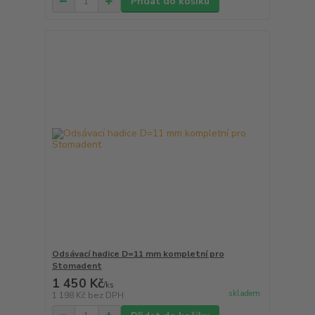
Přidat do košíku
Odsávací hadice D=11 mm kompletní pro
Stomadent
1 450 Kč
/
ks
skladem
1 198 Kč
bez DPH