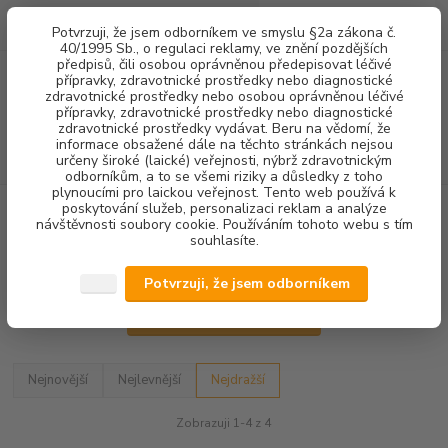
0
ks
+420 602 292 236
CZK
Potvrzuji, že jsem odborníkem ve smyslu §2a zákona č.
za
0,00 Kč
(Po-Pá, 8-16 hod.)
40/1995 Sb., o regulaci reklamy, ve znění pozdějších
předpisů, čili osobou oprávněnou předepisovat léčivé
přípravky, zdravotnické prostředky nebo diagnostické
Menu
zdravotnické prostředky nebo osobou oprávněnou léčivé
přípravky, zdravotnické prostředky nebo diagnostické
zdravotnické prostředky vydávat. Beru na vědomí, že
informace obsažené dále na těchto stránkách nejsou
Hledat
určeny široké (laické) veřejnosti, nýbrž zdravotnickým
odborníkům, a to se všemi riziky a důsledky z toho
plynoucími pro laickou veřejnost. Tento web používá k
poskytování služeb, personalizaci reklam a analýze
Úvod
STOMATOLOGICKÉ SOUPRAVY + NÁHRADNÍ DÍLY
NÁHRADNÍ
návštěvnosti soubory cookie. Používáním tohoto webu s tím
DÍLY SÁNÍ
HADICE
Hadice kompletní
souhlasíte.
Hadice kompletní
Potvrzuji, že jsem odborníkem
Upřesnit parametry
Nejnovější
Nejlevnější
Nejdražší
Zobrazuji 1-4 z 4