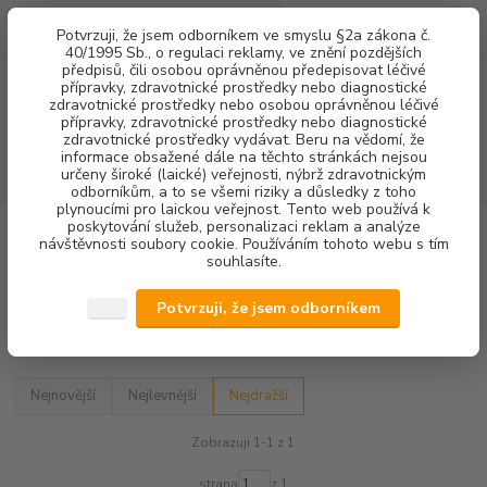
0
ks
+420 602 292 236
CZK
Potvrzuji, že jsem odborníkem ve smyslu §2a zákona č.
za
0,00 Kč
(Po-Pá, 8-16 hod.)
40/1995 Sb., o regulaci reklamy, ve znění pozdějších
předpisů, čili osobou oprávněnou předepisovat léčivé
přípravky, zdravotnické prostředky nebo diagnostické
Menu
zdravotnické prostředky nebo osobou oprávněnou léčivé
přípravky, zdravotnické prostředky nebo diagnostické
zdravotnické prostředky vydávat. Beru na vědomí, že
informace obsažené dále na těchto stránkách nejsou
Hledat
určeny široké (laické) veřejnosti, nýbrž zdravotnickým
odborníkům, a to se všemi riziky a důsledky z toho
plynoucími pro laickou veřejnost. Tento web používá k
poskytování služeb, personalizaci reklam a analýze
Úvod
VETERINÁRNÍ STOMATOLOGIE
KOMPRESORY
návštěvnosti soubory cookie. Používáním tohoto webu s tím
souhlasíte.
KOMPRESORY
Potvrzuji, že jsem odborníkem
Upřesnit parametry
Nejnovější
Nejlevnější
Nejdražší
Zobrazuji 1-1 z 1
strana
z 1