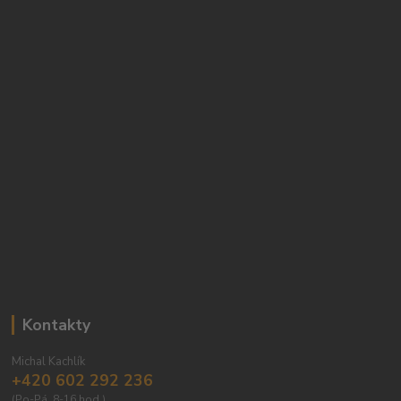
Kontakty
Michal Kachlík
+420 602 292 236
(Po-Pá, 8-16 hod.)