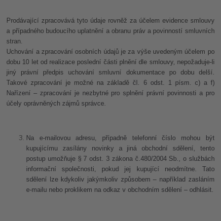
Prodávající zpracovává tyto údaje rovněž za účelem evidence smlouvy
a případného budoucího uplatnění a obranu práv a povinností smluvních
stran.
Uchování
a zpracování osobních údajů je za výše uvedeným účelem po
dobu 10 let
od realizace poslední části plnění dle smlouvy, nepožaduje-li
jiný právní předpis uchování smluvní dokumentace po dobu delší.
Takové zpracování je možné na základě
čl. 6 odst. 1 písm. c) a f)
Nařízení – zpracování je nezbytné pro splnění právní povinnosti a pro
účely oprávněných zájmů správce.
Na e-mailovou adresu, případně telefonní číslo mohou být
kupujícímu zasílány novinky a jiná obchodní sdělení, tento
postup umožňuje § 7 odst. 3 zákona č.480/2004 Sb., o službách
informační společnosti, pokud jej kupující neodmítne
. Tato
sdělení lze kdykoliv jakýmkoliv způsobem – například zasláním
e-mailu nebo proklikem na odkaz v obchodním sdělení – odhlásit.