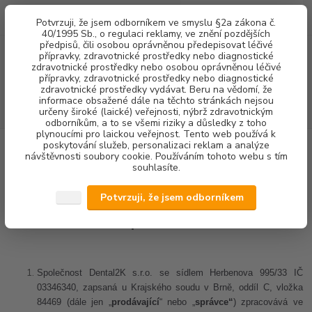
0
ks
+420 602 292 236
CZK
Potvrzuji, že jsem odborníkem ve smyslu §2a zákona č.
za
0,00 Kč
(Po-Pá, 8-16 hod.)
40/1995 Sb., o regulaci reklamy, ve znění pozdějších
předpisů, čili osobou oprávněnou předepisovat léčivé
přípravky, zdravotnické prostředky nebo diagnostické
Menu
zdravotnické prostředky nebo osobou oprávněnou léčivé
přípravky, zdravotnické prostředky nebo diagnostické
zdravotnické prostředky vydávat. Beru na vědomí, že
informace obsažené dále na těchto stránkách nejsou
Hledat
určeny široké (laické) veřejnosti, nýbrž zdravotnickým
odborníkům, a to se všemi riziky a důsledky z toho
plynoucími pro laickou veřejnost. Tento web používá k
poskytování služeb, personalizaci reklam a analýze
Úvod
Ochrana soukromí
návštěvnosti soubory cookie. Používáním tohoto webu s tím
souhlasíte.
Ochrana soukromí
Potvrzuji, že jsem odborníkem
Ochrana osobních údajů e-shopu
eshop.dental2k.cz
Společnost Dental2K s.r.o. se sídlem Herbenova 995/33 IČ
03346340, zapsaná u Krajského soudu v Brně, oddíl C, vložka
84469 (dále jen „
prodávající
“ nebo „
správce“
) zpracovává ve