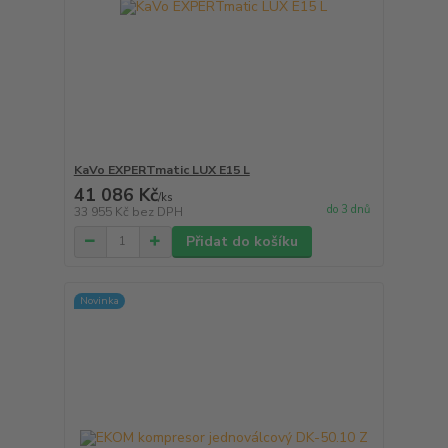
KaVo EXPERTmatic LUX E15 L
41 086 Kč
/
ks
do 3 dnů
33 955 Kč
bez DPH
Přidat do košíku
Novinka