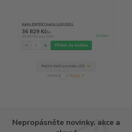
KaVo EXPERTmatic LUX E20 L
36 829 Kč
/
ks
skladem
30 437 Kč
bez DPH
Přidat do košíku
Načíst další produkty (20)
strana
z 5
další
Nepropásněte novinky, akce a