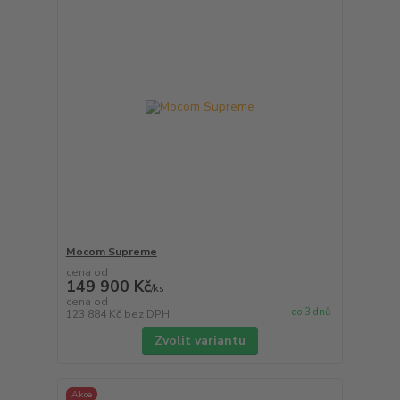
Mocom Supreme
cena od
149 900 Kč
/
ks
cena od
do 3 dnů
123 884 Kč
bez DPH
Zvolit variantu
Akce