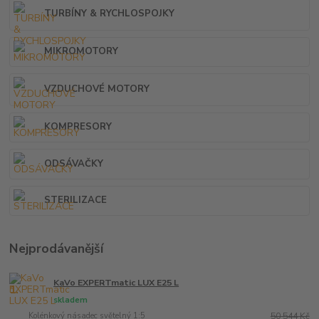
TURBÍNY & RYCHLOSPOJKY
MIKROMOTORY
VZDUCHOVÉ MOTORY
KOMPRESORY
ODSÁVAČKY
STERILIZACE
Nejprodávanější
KaVo EXPERTmatic LUX E25 L
1.
skladem
Kolénkový násadec světelný 1:5
50 544 Kč