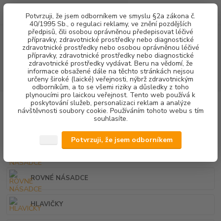
0
ks
+420 602 292 236
CZK
Potvrzuji, že jsem odborníkem ve smyslu §2a zákona č.
za
0,00 Kč
(Po-Pá, 8-16 hod.)
40/1995 Sb., o regulaci reklamy, ve znění pozdějších
předpisů, čili osobou oprávněnou předepisovat léčivé
přípravky, zdravotnické prostředky nebo diagnostické
Menu
zdravotnické prostředky nebo osobou oprávněnou léčivé
přípravky, zdravotnické prostředky nebo diagnostické
zdravotnické prostředky vydávat. Beru na vědomí, že
informace obsažené dále na těchto stránkách nejsou
Hledat
určeny široké (laické) veřejnosti, nýbrž zdravotnickým
odborníkům, a to se všemi riziky a důsledky z toho
plynoucími pro laickou veřejnost. Tento web používá k
poskytování služeb, personalizaci reklam a analýze
Úvod
PŘÍSTROJOVÉ VYBAVENÍ
návštěvnosti soubory cookie. Používáním tohoto webu s tím
souhlasíte.
PŘÍSTROJOVÉ VYBAVENÍ
Potvrzuji, že jsem odborníkem
KOLÉNKOVÉ NÁSADCE
ROVNÉ NÁSADCE
HLAVIČKY