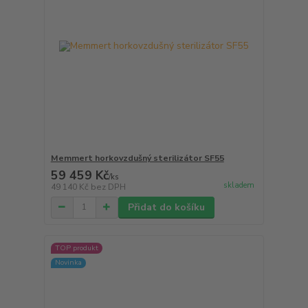
Memmert horkovzdušný sterilizátor SF55
59 459 Kč
/
ks
skladem
49 140 Kč
bez DPH
Přidat do košíku
TOP produkt
Novinka