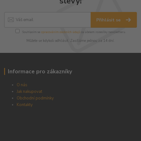
slevy!
Přihlásit se
Souhlasím se
zpracováním osobních údajů
za účelem rozesílky newsletteru.
Můžete se kdykoli odhlásit. Zasíláme jednou za 14 dní.
Informace pro zákazníky
O nás
Jak nakupovat
Obchodní podmínky
Kontakty