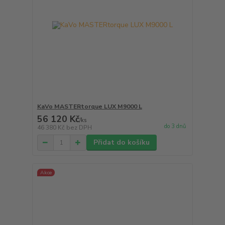
KaVo MASTERtorque LUX M9000 L
56 120 Kč
/
ks
do 3 dnů
46 380 Kč
bez DPH
Přidat do košíku
Akce