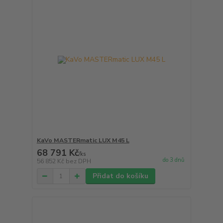
KaVo MASTERmatic LUX M45 L
68 791 Kč
/
ks
do 3 dnů
56 852 Kč
bez DPH
Přidat do košíku