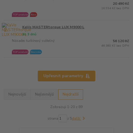
20 490 Kč
16 934 Kč bez DPH
TOP produkt
Akce
KaVo MASTERtorque LUX M9000 L
2.
do 3 dnů
Násadec turbínový světelný
56 120 Kč
46 380 Kč bez DPH
TOP produkt
Novinka
Upřesnit parametry
Nejnovější
Nejlevnější
Nejdražší
Zobrazuji 1-20 z 89
strana
z 5
další