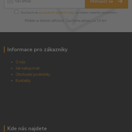
Přihlásit se
Souhlasím se
zpracováním osobních údajů
za účelem rozesílky newsletteru.
Můžete se kdykoli odhlásit. Zasíláme jednou za 14 dní.
Informace pro zákazníky
O nás
Jak nakupovat
Obchodní podmínky
Kontakty
Kde nás najdete