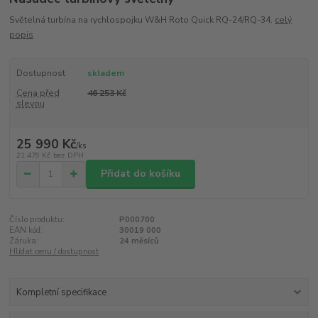
Světelná turbína na rychlospojku W&H Roto Quick RQ-24/RQ-34.
celý
popis
Dostupnost
skladem
Cena před
46 253 Kč
slevou
25 990 Kč
/
ks
21 479 Kč
bez DPH
Přidat do košíku
Číslo produktu:
P000700
EAN kód:
30019 000
Záruka:
24 měsíců
Hlídat cenu / dostupnost
Kompletní specifikace