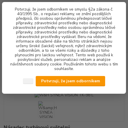
0
ks
+420 602 292 236
CZK
Potvrzuji, že jsem odborníkem ve smyslu §2a zákona č.
za
0,00 Kč
(Po-Pá, 8-16 hod.)
40/1995 Sb., o regulaci reklamy, ve znění pozdějších
předpisů, čili osobou oprávněnou předepisovat léčivé
přípravky, zdravotnické prostředky nebo diagnostické
Menu
zdravotnické prostředky nebo osobou oprávněnou léčivé
přípravky, zdravotnické prostředky nebo diagnostické
zdravotnické prostředky vydávat. Beru na vědomí, že
informace obsažené dále na těchto stránkách nejsou
Hledat
určeny široké (laické) veřejnosti, nýbrž zdravotnickým
odborníkům, a to se všemi riziky a důsledky z toho
plynoucími pro laickou veřejnost. Tento web používá k
poskytování služeb, personalizaci reklam a analýze
Úvod
PŘÍSTROJOVÉ VYBAVENÍ
W&H SYNEA VISION TK-98 L
návštěvnosti soubory cookie. Používáním tohoto webu s tím
souhlasíte.
W&H SYNEA VISION TK-98 L
Potvrzuji, že jsem odborníkem
Akce
Násadec turbínový světelný