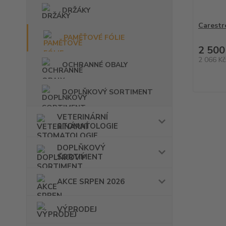
DRŽÁKY
Carestr
PAMĚŤOVÉ FÓLIE
2 500
2 066 K
OCHRANNÉ OBALY
DOPLŇKOVÝ SORTIMENT
VETERINÁRNÍ
STOMATOLOGIE
DOPLŇKOVÝ
SORTIMENT
AKCE SRPEN 2026
VÝPRODEJ