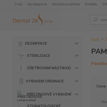
O nás
Jak nakupovat
Obchodní podmínky
Kontakty
Oc
Úvod
DEZINFEKCE
PAM
STERILIZACE
Paměťov
OŠETŘOVÁNÍ NÁSTROJŮ
VYBAVENÍ ORDINACE
Cena:
PŘÍSTROJOVÉ VYBAVENÍ
Skl
STOMATOLOGICKÉ