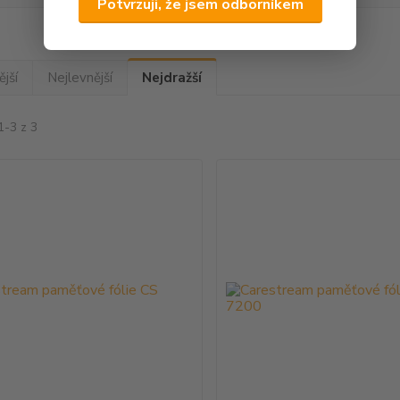
Potvrzuji, že jsem odborníkem
jší
Nejlevnější
Nejdražší
1-3 z 3