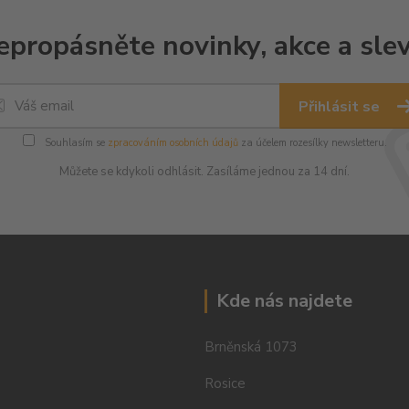
epropásněte novinky, akce a slev
Přihlásit se
Souhlasím se
zpracováním osobních údajů
za účelem rozesílky newsletteru.
Můžete se kdykoli odhlásit. Zasíláme jednou za 14 dní.
Kde nás najdete
Brněnská 1073
Rosice