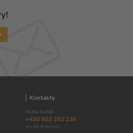
y!
Kontakty
Michal Kachlík
+420 602 292 236
(Po-Pá, 8-16 hod.)