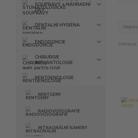
SOUPRAVY + NÁHRADNÍ
DÍLY
DENTALNÍ HYGIENA
Nejnově
ENDODONCIE
Zobrazuji 
CHIRURGIE
IMPLANTOLOGIE
RENTGENOLOGIE
RENTGENY
RADIOVIZIOGRAFIE
INTRAORÁLNÍ KAMERY