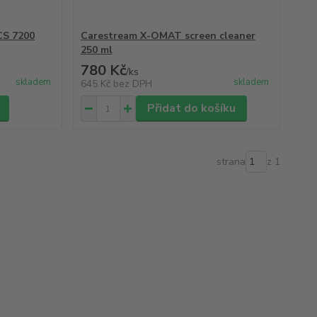
CS 7200
Carestream X-OMAT screen cleaner
250 ml
780 Kč
/
ks
skladem
skladem
645 Kč
bez DPH
Přidat do košíku
strana
z 1