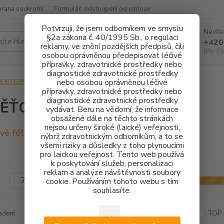
hrana soukromí
Formulář: odstoupení od smlouv
Potvrzuji, že jsem odborníkem ve smyslu
Nevíte
§2a zákona č. 40/1995 Sb., o regulaci
Hledat
+420
reklamy, ve znění pozdějších předpisů, čili
(Po-Pá
osobou oprávněnou předepisovat léčivé
přípravky, zdravotnické prostředky nebo
diagnostické zdravotnické prostředky
nebo osobou oprávněnou léčivé
RENTGENOLOGIE
PAMĚŤOVÉ FÓLIE
přípravky, zdravotnické prostředky nebo
diagnostické zdravotnické prostředky
ĚŤOVÉ FÓLIE
vydávat. Beru na vědomí, že informace
obsažené dále na těchto stránkách
nejsou určeny široké (laické) veřejnosti,
é fólie & čistič paměťových fólií
nýbrž zdravotnickým odborníkům, a to se
všemi riziky a důsledky z toho plynoucími
pro laickou veřejnost. Tento web používá
k poskytování služeb, personalizaci
reklam a analýze návštěvnosti soubory
Kč
Od
cookie. Používáním tohoto webu s tím
souhlasíte.
adem
Novinka
Akce
Doprava ZDARMA
TOP 