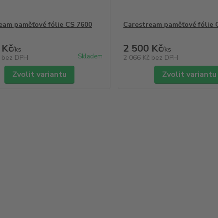
eam paměťové fólie CS 7600
Carestream paměťové fólie 
 Kč
2 500 Kč
/
ks
/
ks
Skladem
č
bez DPH
2 066 Kč
bez DPH
Zvolit variantu
Zvolit variantu