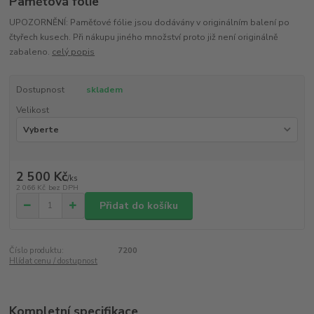
Pamětová fólie
UPOZORNĚNÍ: Paměťové fólie jsou dodávány v originálním balení po
čtyřech kusech. Při nákupu jiného množství proto již není originálně
zabaleno.
celý popis
Dostupnost
skladem
Velikost
2 500 Kč
/
ks
2 066 Kč
bez DPH
Přidat do košíku
Číslo produktu:
7200
Hlídat cenu / dostupnost
Kompletní specifikace