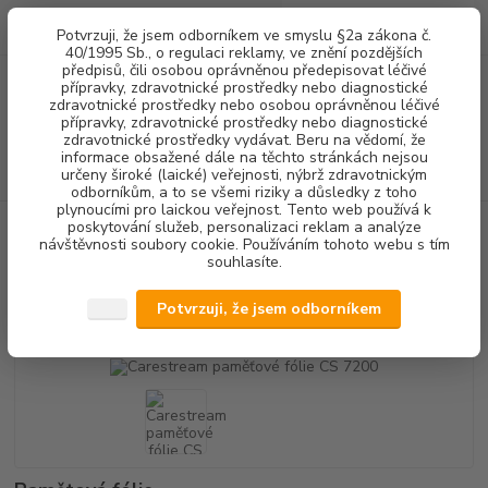
0
ks
+420 602 292 236
CZK
Potvrzuji, že jsem odborníkem ve smyslu §2a zákona č.
za
0,00 Kč
(Po-Pá, 8-16 hod.)
40/1995 Sb., o regulaci reklamy, ve znění pozdějších
předpisů, čili osobou oprávněnou předepisovat léčivé
přípravky, zdravotnické prostředky nebo diagnostické
Menu
zdravotnické prostředky nebo osobou oprávněnou léčivé
přípravky, zdravotnické prostředky nebo diagnostické
zdravotnické prostředky vydávat. Beru na vědomí, že
informace obsažené dále na těchto stránkách nejsou
Hledat
určeny široké (laické) veřejnosti, nýbrž zdravotnickým
odborníkům, a to se všemi riziky a důsledky z toho
plynoucími pro laickou veřejnost. Tento web používá k
poskytování služeb, personalizaci reklam a analýze
Úvod
RENTGENOLOGIE
Carestream paměťové fólie CS 7200
návštěvnosti soubory cookie. Používáním tohoto webu s tím
souhlasíte.
Carestream paměťové fólie CS
7200
Potvrzuji, že jsem odborníkem