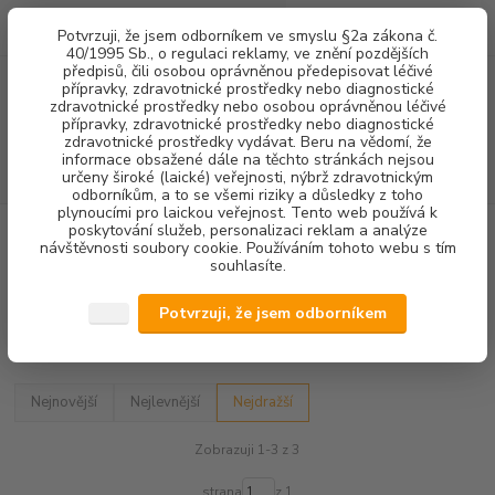
0
ks
+420 602 292 236
CZK
Potvrzuji, že jsem odborníkem ve smyslu §2a zákona č.
za
0,00 Kč
(Po-Pá, 8-16 hod.)
40/1995 Sb., o regulaci reklamy, ve znění pozdějších
předpisů, čili osobou oprávněnou předepisovat léčivé
přípravky, zdravotnické prostředky nebo diagnostické
Menu
zdravotnické prostředky nebo osobou oprávněnou léčivé
přípravky, zdravotnické prostředky nebo diagnostické
zdravotnické prostředky vydávat. Beru na vědomí, že
informace obsažené dále na těchto stránkách nejsou
Hledat
určeny široké (laické) veřejnosti, nýbrž zdravotnickým
odborníkům, a to se všemi riziky a důsledky z toho
plynoucími pro laickou veřejnost. Tento web používá k
poskytování služeb, personalizaci reklam a analýze
Úvod
DENTALNÍ HYGIENA
KONCOVKY OZK
AMDENT/LM
návštěvnosti soubory cookie. Používáním tohoto webu s tím
souhlasíte.
AMDENT/LM
Potvrzuji, že jsem odborníkem
Upřesnit parametry
Nejnovější
Nejlevnější
Nejdražší
Zobrazuji 1-3 z 3
strana
z 1