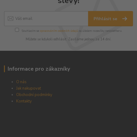
slevy!
Přihlásit se
Souhlasím se
zpracováním osobních údajů
za účelem rozesílky newsletteru.
Můžete se kdykoli odhlásit. Zasíláme jednou za 14 dní.
Informace pro zákazníky
O nás
Jak nakupovat
Obchodní podmínky
Kontakty