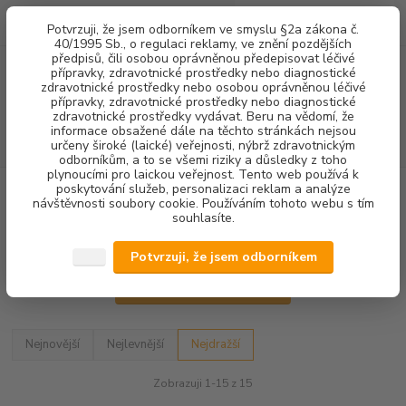
0
ks
+420 602 292 236
CZK
Potvrzuji, že jsem odborníkem ve smyslu §2a zákona č.
za
0,00 Kč
(Po-Pá, 8-16 hod.)
40/1995 Sb., o regulaci reklamy, ve znění pozdějších
předpisů, čili osobou oprávněnou předepisovat léčivé
přípravky, zdravotnické prostředky nebo diagnostické
Menu
zdravotnické prostředky nebo osobou oprávněnou léčivé
přípravky, zdravotnické prostředky nebo diagnostické
zdravotnické prostředky vydávat. Beru na vědomí, že
informace obsažené dále na těchto stránkách nejsou
Hledat
určeny široké (laické) veřejnosti, nýbrž zdravotnickým
odborníkům, a to se všemi riziky a důsledky z toho
plynoucími pro laickou veřejnost. Tento web používá k
poskytování služeb, personalizaci reklam a analýze
Úvod
DENTALNÍ HYGIENA
KONCOVKY OZK
TYP ZÁVITU NSK
návštěvnosti soubory cookie. Používáním tohoto webu s tím
ENDODONCIE
souhlasíte.
ENDODONCIE
Potvrzuji, že jsem odborníkem
Upřesnit parametry
Nejnovější
Nejlevnější
Nejdražší
Zobrazuji 1-15 z 15