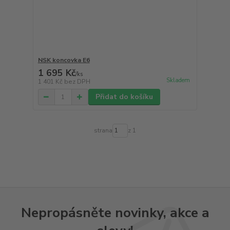
NSK koncovka E6
1 695 Kč
/
ks
Skladem
1 401 Kč
bez DPH
Přidat do košíku
strana
z 1
Nepropásněte novinky, akce a