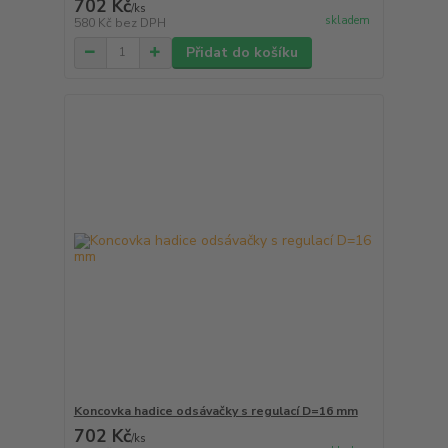
702 Kč
/
ks
skladem
580 Kč
bez DPH
Přidat do košíku
Koncovka hadice odsávačky s regulací D=16 mm
702 Kč
/
ks