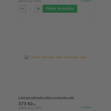
skladem
580 Kč
bez DPH
Přidat do košíku
Cattani náhradní sítko rozdvojky sání
373 Kč
/
ks
skladem
308 Kč
bez DPH