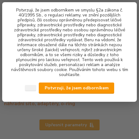
0
ks
+420 602 292 236
CZK
Potvrzuji, že jsem odborníkem ve smyslu §2a zákona č.
za
0,00 Kč
(Po-Pá, 8-16 hod.)
40/1995 Sb., o regulaci reklamy, ve znění pozdějších
předpisů, čili osobou oprávněnou předepisovat léčivé
přípravky, zdravotnické prostředky nebo diagnostické
Menu
zdravotnické prostředky nebo osobou oprávněnou léčivé
přípravky, zdravotnické prostředky nebo diagnostické
zdravotnické prostředky vydávat. Beru na vědomí, že
informace obsažené dále na těchto stránkách nejsou
Hledat
určeny široké (laické) veřejnosti, nýbrž zdravotnickým
odborníkům, a to se všemi riziky a důsledky z toho
plynoucími pro laickou veřejnost. Tento web používá k
poskytování služeb, personalizaci reklam a analýze
Úvod
STOMATOLOGICKÉ SOUPRAVY + NÁHRADNÍ DÍLY
NÁHRADNÍ
návštěvnosti soubory cookie. Používáním tohoto webu s tím
DÍLY SÁNÍ
NÁHRADNÍ DÍLY
souhlasíte.
NÁHRADNÍ DÍLY
Potvrzuji, že jsem odborníkem
Rozdvojka sání, koncovky hadice odsávačky s regulací,
náhradní síto, adaptéry, o-ring
Upřesnit parametry