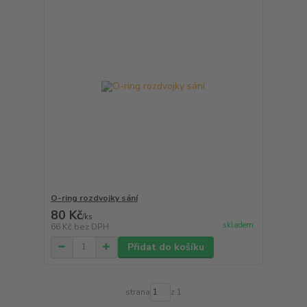
O-ring rozdvojky sání
80 Kč
/
ks
skladem
66 Kč
bez DPH
Přidat do košíku
strana
z 1