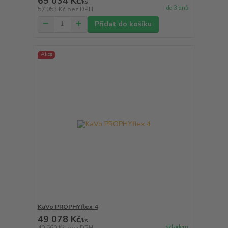
69 034 Kč
/
ks
do 3 dnů
57 053 Kč
bez DPH
Přidat do košíku
Akce
KaVo PROPHYflex 4
49 078 Kč
/
ks
skladem