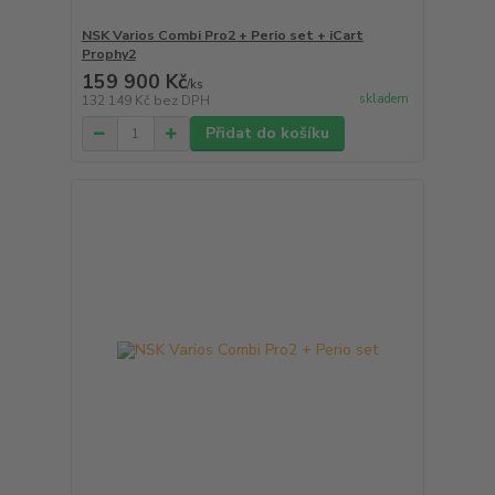
NSK Varios Combi Pro2 + Perio set + iCart
Prophy2
159 900 Kč
/
ks
skladem
132 149 Kč
bez DPH
Přidat do košíku