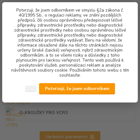
0
ks
+420 602 292 236
CZK
Potvrzuji, že jsem odborníkem ve smyslu §2a zákona č.
za
0,00 Kč
(Po-Pá, 8-16 hod.)
40/1995 Sb., o regulaci reklamy, ve znění pozdějších
předpisů, čili osobou oprávněnou předepisovat léčivé
přípravky, zdravotnické prostředky nebo diagnostické
Menu
zdravotnické prostředky nebo osobou oprávněnou léčivé
přípravky, zdravotnické prostředky nebo diagnostické
zdravotnické prostředky vydávat. Beru na vědomí, že
informace obsažené dále na těchto stránkách nejsou
Hledat
určeny široké (laické) veřejnosti, nýbrž zdravotnickým
odborníkům, a to se všemi riziky a důsledky z toho
plynoucími pro laickou veřejnost. Tento web používá k
poskytování služeb, personalizaci reklam a analýze
Úvod
DENTALNÍ HYGIENA
PÍSKOVAČE
návštěvnosti soubory cookie. Používáním tohoto webu s tím
souhlasíte.
PÍSKOVAČE
Potvrzuji, že jsem odborníkem
DOPLŇKOVÝ SORTIMENT
O-KROUŽKY PRO VCP/2
Upřesnit parametry