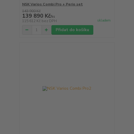
NSK Varios Combi Pro + Perio set
143 900 Kč
139 890 Kč
/
ks
skladem
115 612 Kč
bez DPH
Přidat do košíku