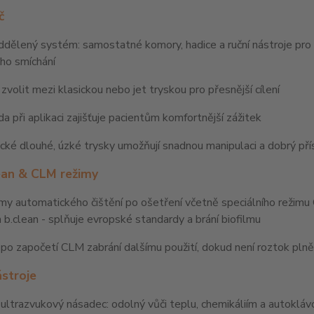
č
ddělený systém: samostatné komory, hadice a ruční nástroje pro sup
ho smíchání
zvolit mezi klasickou nebo jet tryskou pro přesnější cílení
a při aplikaci zajišťuje pacientům komfortnější zážitek
ké dlouhé, úzké trysky umožňují snadnou manipulaci a dobrý př
an & CLM režimy
imy automatického čištění po ošetření včetně speciálního režimu
b.clean - splňuje evropské standardy a brání biofilmu
po započetí CLM zabrání dalšímu použití, dokud není roztok pln
ástroje
ultrazvukový násadec: odolný vůči teplu, chemikáliím a autokl