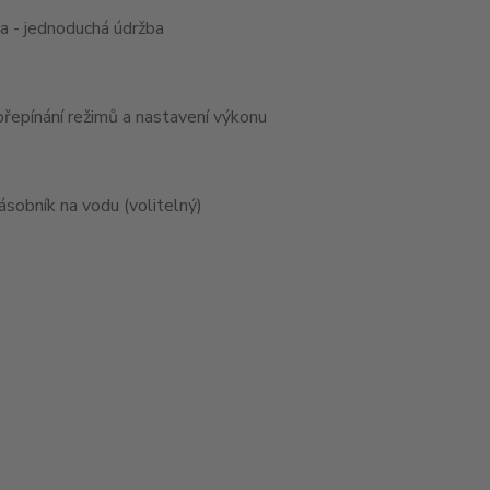
la - jednoduchá údržba
přepínání režimů a nastavení výkonu
ásobník na vodu (volitelný)