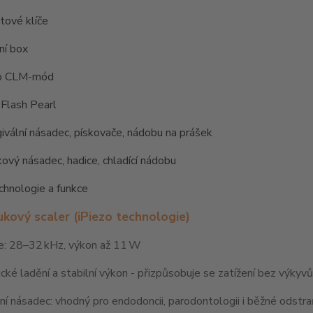
ové klíče
ční box
ro CLM-mód
Flash Pearl
ivální násadec, pískovače, nádobu na prášek
ový násadec, hadice, chladící nádobu
chnologie a funkce
ukový scaler (iPiezo technologie)
e: 28–32 kHz, výkon až 11 W
ké ladění a stabilní výkon - přizpůsobuje se zatížení bez výkyvů
ní násadec: vhodný pro endodoncii, parodontologii i běžné odst