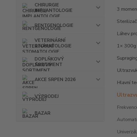
CHIRURGIE
3 moment
IMPLANTOLOGIE
Steriliza
RENTGENOLOGIE
Láhev p
VETERINÁRNÍ
1× 300g 
STOMATOLOGIE
Supraging
DOPLŇKOVÝ
SORTIMENT
Ultrazvuk
AKCE SRPEN 2026
Hlavní te
Ultrazv
VÝPRODEJ
Frekvenc
BAZAR
Automatic
Univerzál