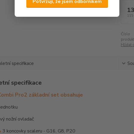
Potvrzuji, že jsem odborníkem
13
115
Číslo
produkt
Hlídat 
etní specifikace
Sou
tní specifikace
Combi Pro2 základní set obsahuje
 jednotku
vý nožní ovladač
A
3 koncovky scaleru - G16, G8, P20