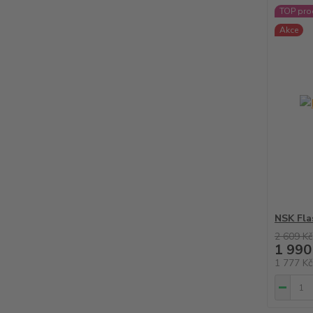
TOP pro
Akce
NSK Fla
2 609 Kč
1 990
1 777 K