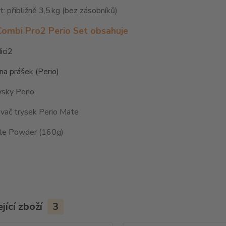
 přibližně 3,5 kg (bez zásobníků)
Combi Pro2 Perio Set obsahuje
ici2
a prášek (Perio)
ysky Perio
vač trysek Perio Mate
te Powder (160g)
jící zboží
3