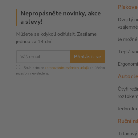
Pískova
Nepropásněte novinky, akce
Dvojitý o
a slevy!
vzájemné
Můžete se kdykoli odhlásit. Zasíláme
Je možné 
jednou za 14 dní.
Teplá vod
Přihlásit se
Ergonomic
Souhlasím se
zpracováním osobních údajů
za účelem
rozesílky newsletteru.
Autocle
Čtyři rež
roztokem 
Jednotka 
Ruční n
Titanový 