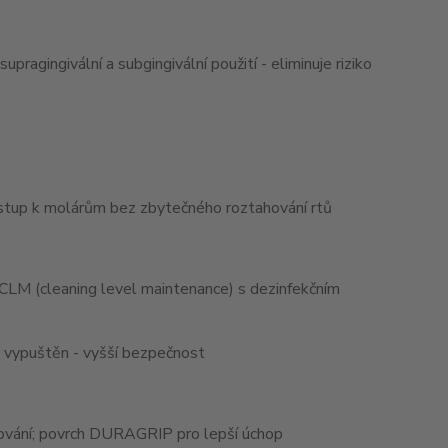
ragingivální a subgingivální použití - eliminuje riziko
ístup k molárům bez zbytečného roztahování rtů
 CLM (cleaning level maintenance) s dezinfekčním
ě vypuštěn - vyšší bezpečnost
ávování; povrch DURAGRIP pro lepší úchop