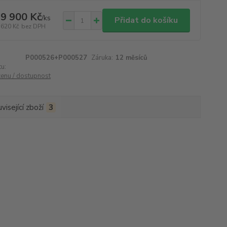
9 900 Kč
/
ks
Přidat do košíku
 620 Kč
bez DPH
P000526+P000527
Záruka:
12 měsíců
u:
cenu / dostupnost
visející zboží
3