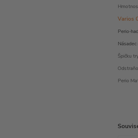
Hmotnost:
Varios 
Perio-had
Násadec n
Špičku tr
Odstraňo
Perio Ma
Souvise