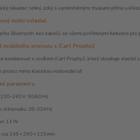
ický násadec: lehký, úzký s vyměnitelnými tryskami přímo u křes
ový nožní ovladač
 přes Bluetooth, bez kabelů, se všemi potřebnými funkcemi pro 
 mobilního provozu s iCart Prophy2
lze kombinovat s vozíkem iCart Prophy2, který obsahuje vlastní z
 provoz mimo klasickou vodovodní síť
ké parametry
: 220–240 V, 50/60 Hz
e ultrazvuku: 28–32 kHz
on: 11 W
 cca 249 × 290 × 115 mm