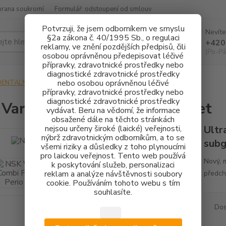
hrana soukromí
Formulář: odstoupení od smlouv
Potvrzuji, že jsem odborníkem ve smyslu
Nevíte
§2a zákona č. 40/1995 Sb., o regulaci
Hledat
+420
reklamy, ve znění pozdějších předpisů, čili
(Po-Pá
osobou oprávněnou předepisovat léčivé
přípravky, zdravotnické prostředky nebo
diagnostické zdravotnické prostředky
nebo osobou oprávněnou léčivé
DENTALNÍ HYGIENA
NSK Varios Combi Pro2 + Perio set
přípravky, zdravotnické prostředky nebo
diagnostické zdravotnické prostředky
Varios Combi Pro2 + Perio set
vydávat. Beru na vědomí, že informace
obsažené dále na těchto stránkách
nejsou určeny široké (laické) veřejnosti,
Ultr
nýbrž zdravotnickým odborníkům, a to se
subg
všemi riziky a důsledky z toho plynoucími
pro laickou veřejnost. Tento web používá
Nový, 
k poskytování služeb, personalizaci
reklam a analýze návštěvnosti soubory
předc
cookie. Používáním tohoto webu s tím
souhlasíte.
Dos