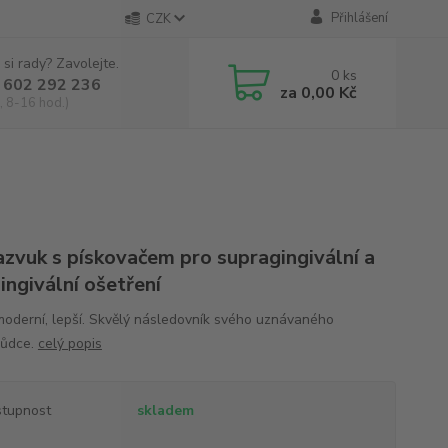
Přihlášení
CZK
 si rady? Zavolejte.
0
ks
 602 292 236
za
0,00 Kč
, 8-16 hod.)
azvuk s pískovačem pro supragingivální a
ingivální ošetření
moderní, lepší. Skvělý následovník svého uznávaného
hůdce.
celý popis
tupnost
skladem