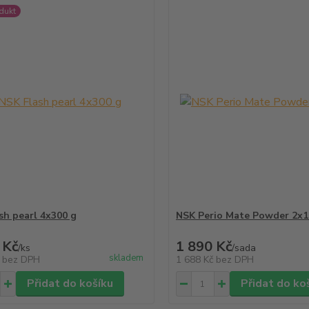
dukt
sh pearl 4x300 g
NSK Perio Mate Powder 2x1
 Kč
1 890 Kč
/
ks
/
sada
skladem
č
bez DPH
1 688 Kč
bez DPH
Přidat do košíku
Přidat do ko