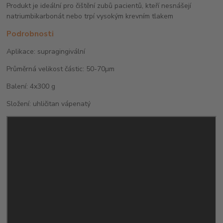
Produkt je ideální pro čištění zubů pacientů, kteří nesnášejí
natriumbikarbonát nebo trpí vysokým krevním tlakem
Podrobnosti
Aplikace: supragingivální
Průměrná velikost částic: 50-70µm
Balení: 4x300 g
Složení: uhličitan vápenatý