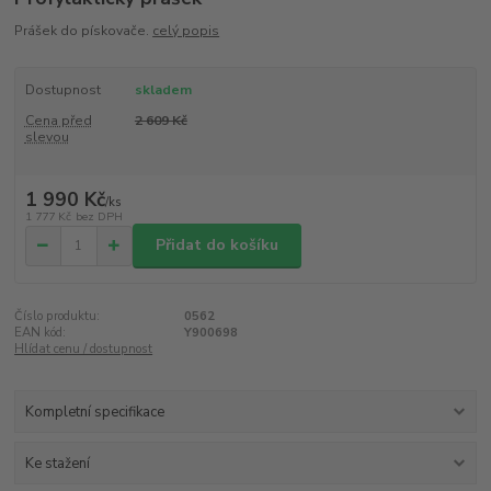
Prášek do pískovače.
celý popis
Dostupnost
skladem
Cena před
2 609 Kč
slevou
1 990 Kč
/
ks
1 777 Kč
bez DPH
Přidat do košíku
Číslo produktu:
0562
EAN kód:
Y900698
Hlídat cenu / dostupnost
Kompletní specifikace
Ke stažení