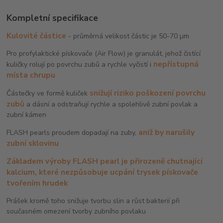
Kompletní specifikace
Kulovité částice
- průměrná velikost částic je 50-70 µm
Pro profylaktické pískovače (Air Flow) je granulát, jehož čistící
nepřístupná
kuličky rolují po povrchu zubů a rychle vyčistí i
místa chrupu
snižují riziko poškození povrchu
Částečky ve formě kuliček
zubů
a dásní a odstraňují rychle a spolehlivě zubní povlak a
zubní kámen
aniž by narušily
FLASH pearls proudem dopadají na zuby,
zubní sklovinu
Základem výroby FLASH pearl je přirozeně chutnající
kalcium, které nezpůsobuje ucpání trysek pískovače
tvořením hrudek
Prášek kromě toho snižuje tvorbu slin a růst bakterií při
současném omezení tvorby zubního povlaku