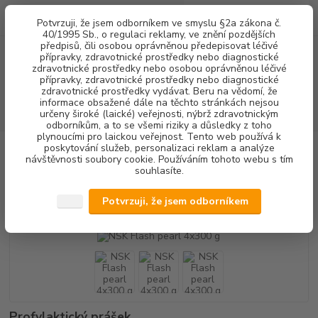
0
ks
+420 602 292 236
CZK
Potvrzuji, že jsem odborníkem ve smyslu §2a zákona č.
za
0,00 Kč
(Po-Pá, 8-16 hod.)
40/1995 Sb., o regulaci reklamy, ve znění pozdějších
předpisů, čili osobou oprávněnou předepisovat léčivé
přípravky, zdravotnické prostředky nebo diagnostické
Menu
zdravotnické prostředky nebo osobou oprávněnou léčivé
přípravky, zdravotnické prostředky nebo diagnostické
zdravotnické prostředky vydávat. Beru na vědomí, že
informace obsažené dále na těchto stránkách nejsou
Hledat
určeny široké (laické) veřejnosti, nýbrž zdravotnickým
odborníkům, a to se všemi riziky a důsledky z toho
plynoucími pro laickou veřejnost. Tento web používá k
poskytování služeb, personalizaci reklam a analýze
Úvod
DENTALNÍ HYGIENA
NSK Flash pearl 4x300 g
návštěvnosti soubory cookie. Používáním tohoto webu s tím
souhlasíte.
NSK Flash pearl 4x300 g
Potvrzuji, že jsem odborníkem
Akce
TOP produkt
Profylaktický prášek