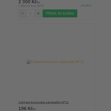
2 300 Kč
/
ks
skladem
1 901 Kč
bez DPH
Přidat do košíku
Cattani koncovka odsávačky N°11
196 Kč
/
ks