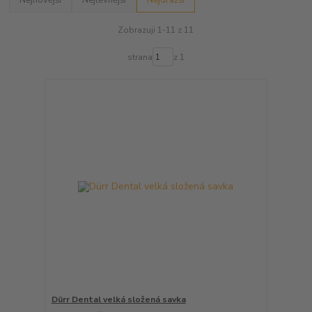
Nejnovější
Nejlevnější
Nejdražší
Zobrazuji 1-11 z 11
strana
z 1
Dürr Dental velká složená savka