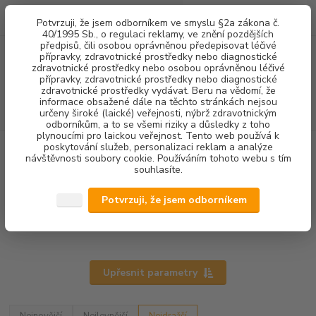
0
ks
+420 602 292 236
CZK
Potvrzuji, že jsem odborníkem ve smyslu §2a zákona č.
za
0,00 Kč
(Po-Pá, 8-16 hod.)
40/1995 Sb., o regulaci reklamy, ve znění pozdějších
předpisů, čili osobou oprávněnou předepisovat léčivé
přípravky, zdravotnické prostředky nebo diagnostické
Menu
zdravotnické prostředky nebo osobou oprávněnou léčivé
přípravky, zdravotnické prostředky nebo diagnostické
zdravotnické prostředky vydávat. Beru na vědomí, že
informace obsažené dále na těchto stránkách nejsou
Hledat
určeny široké (laické) veřejnosti, nýbrž zdravotnickým
odborníkům, a to se všemi riziky a důsledky z toho
plynoucími pro laickou veřejnost. Tento web používá k
poskytování služeb, personalizaci reklam a analýze
Úvod
DOPLŇKOVÝ SORTIMENT
SAVKY
návštěvnosti soubory cookie. Používáním tohoto webu s tím
souhlasíte.
SAVKY
Potvrzuji, že jsem odborníkem
Jednorázové koncovky, koncovky odsávačky &
jednorázové dentální savky
Upřesnit parametry