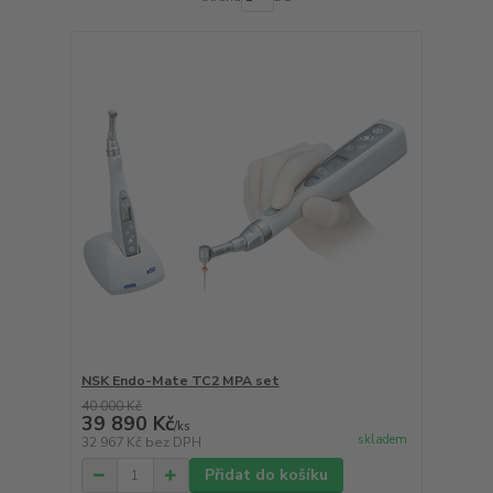
NSK Endo-Mate TC2 MPA set
40 000 Kč
39 890 Kč
/
ks
skladem
32 967 Kč
bez DPH
Přidat do košíku