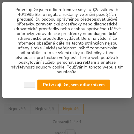
0
ks
+420 602 292 236
CZK
Potvrzuji, že jsem odborníkem ve smyslu §2a zákona č.
za
0,00 Kč
(Po-Pá, 8-16 hod.)
40/1995 Sb., o regulaci reklamy, ve znění pozdějších
předpisů, čili osobou oprávněnou předepisovat léčivé
přípravky, zdravotnické prostředky nebo diagnostické
Menu
zdravotnické prostředky nebo osobou oprávněnou léčivé
přípravky, zdravotnické prostředky nebo diagnostické
zdravotnické prostředky vydávat. Beru na vědomí, že
informace obsažené dále na těchto stránkách nejsou
Hledat
určeny široké (laické) veřejnosti, nýbrž zdravotnickým
odborníkům, a to se všemi riziky a důsledky z toho
plynoucími pro laickou veřejnost. Tento web používá k
poskytování služeb, personalizaci reklam a analýze
Úvod
ENDODONCIE
ENDOMOTORY
návštěvnosti soubory cookie. Používáním tohoto webu s tím
souhlasíte.
ENDOMOTORY
Potvrzuji, že jsem odborníkem
Upřesnit parametry
Nejnovější
Nejlevnější
Nejdražší
Zobrazuji 1-4 z 4
strana
z 1