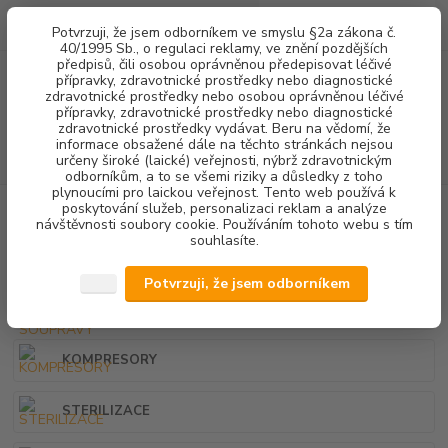
0
ks
+420 602 292 236
CZK
Potvrzuji, že jsem odborníkem ve smyslu §2a zákona č.
za
0,00 Kč
(Po-Pá, 8-16 hod.)
40/1995 Sb., o regulaci reklamy, ve znění pozdějších
předpisů, čili osobou oprávněnou předepisovat léčivé
přípravky, zdravotnické prostředky nebo diagnostické
Menu
zdravotnické prostředky nebo osobou oprávněnou léčivé
přípravky, zdravotnické prostředky nebo diagnostické
zdravotnické prostředky vydávat. Beru na vědomí, že
informace obsažené dále na těchto stránkách nejsou
Hledat
určeny široké (laické) veřejnosti, nýbrž zdravotnickým
odborníkům, a to se všemi riziky a důsledky z toho
plynoucími pro laickou veřejnost. Tento web používá k
poskytování služeb, personalizaci reklam a analýze
Úvod
VETERINÁRNÍ STOMATOLOGIE
návštěvnosti soubory cookie. Používáním tohoto webu s tím
souhlasíte.
VETERINÁRNÍ STOMATOLOGIE
Potvrzuji, že jsem odborníkem
STOMATOLOGICKÉ SOUPRAVY
KOMPRESORY
STERILIZACE