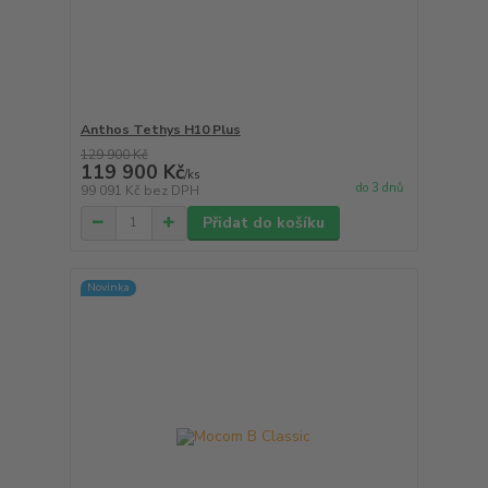
Anthos Tethys H10 Plus
129 900 Kč
119 900 Kč
/
ks
do 3 dnů
99 091 Kč
bez DPH
Přidat do košíku
Novinka