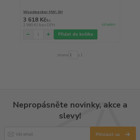
Woodpecker HW-3H
3 618 Kč
/
ks
skladem
2 990 Kč
bez DPH
Přidat do košíku
strana
z 1
Nepropásněte novinky, akce a
slevy!
Přihlásit se