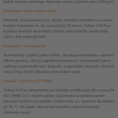
Každé zařízení umožňuje stahování zpráv o cyklech přes USB port.
Kompletní cykly a doby cyklů
Předmytí, ultrazvukové mytí, oplach, termální dezinfekce a sušení
horkým vzduchem: to vše za pouhých 35 minut. Tethys H10 Plus
je jediný termální dezinfekční přístroj, který dokáže zkrátit doby
cyklů v tak nebývalé míře.
Kompletní a kompaktní
Automatický systém zámku dvířek zabraňuje náhodnému otevření
během procesu, čímž je zajištěna bezpečnost. Konzistentní výkon
zajišťuje vysokotlaké mycí čerpadlo a vypouštěcí čerpadlo. Systém
Aqua-Stop chrání uživatele před únikem vody.
Soulad s normou ISO15883
Tethys H10 je zdravotnický prostředek certifikovaný dle normy EN
ISO 15883-1/2 s mycím cyklem založeným na kombinovaném
působení čisticího prostředku a ultrazvuku a s tepelnou dezinfekcí
při 90 °C. Na závěr cyklu proud horkého vzduchu nástroje
dokonale vysuší.