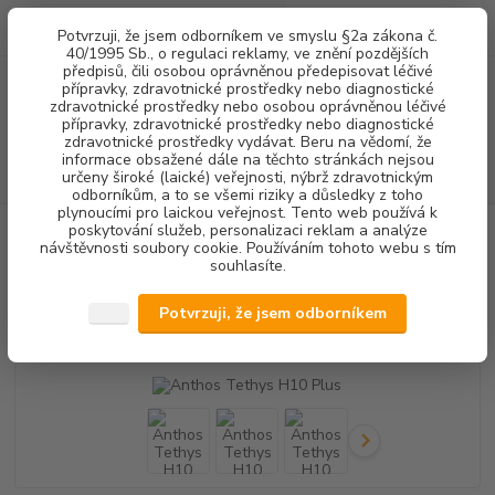
0
ks
+420 602 292 236
CZK
Potvrzuji, že jsem odborníkem ve smyslu §2a zákona č.
za
0,00 Kč
(Po-Pá, 8-16 hod.)
40/1995 Sb., o regulaci reklamy, ve znění pozdějších
předpisů, čili osobou oprávněnou předepisovat léčivé
přípravky, zdravotnické prostředky nebo diagnostické
Menu
zdravotnické prostředky nebo osobou oprávněnou léčivé
přípravky, zdravotnické prostředky nebo diagnostické
zdravotnické prostředky vydávat. Beru na vědomí, že
informace obsažené dále na těchto stránkách nejsou
Hledat
určeny široké (laické) veřejnosti, nýbrž zdravotnickým
odborníkům, a to se všemi riziky a důsledky z toho
plynoucími pro laickou veřejnost. Tento web používá k
poskytování služeb, personalizaci reklam a analýze
Úvod
STERILIZACE
TERMODEZINFEKTORY
Anthos Tethys H10
návštěvnosti soubory cookie. Používáním tohoto webu s tím
Plus
souhlasíte.
Anthos Tethys H10 Plus
Potvrzuji, že jsem odborníkem
Novinka
Akce