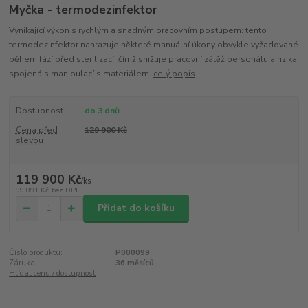
Myčka - termodezinfektor
Vynikající výkon s rychlým a snadným pracovním postupem: tento
termodezinfektor nahrazuje některé manuální úkony obvykle vyžadované
během fází před sterilizací, čímž snižuje pracovní zátěž personálu a rizika
spojená s manipulací s materiálem.
celý popis
Dostupnost
do 3 dnů
Cena před
129 900 Kč
slevou
119 900 Kč
/
ks
99 091 Kč
bez DPH
Přidat do košíku
Číslo produktu:
P000099
Záruka:
36 měsíců
Hlídat cenu / dostupnost