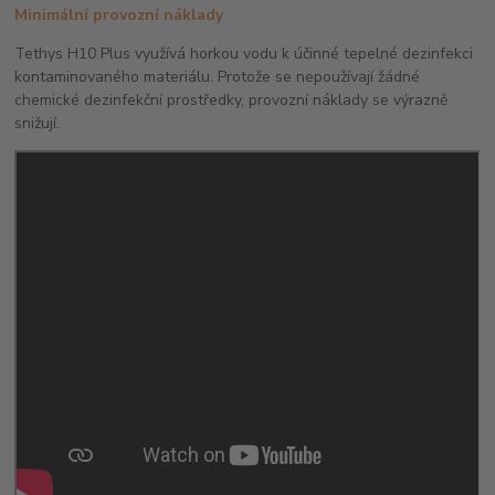
Minimální provozní náklady
Tethys H10 Plus využívá horkou vodu k účinné tepelné dezinfekci
kontaminovaného materiálu. Protože se nepoužívají žádné
chemické dezinfekční prostředky, provozní náklady se výrazně
snižují.