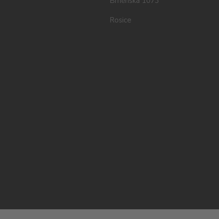
Brněnská 1073
Rosice