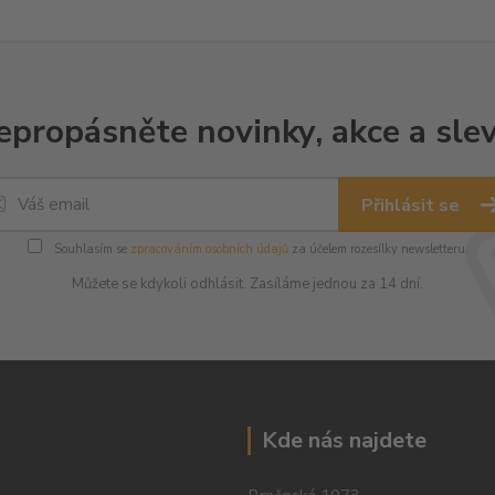
epropásněte novinky, akce a slev
Přihlásit se
Souhlasím se
zpracováním osobních údajů
za účelem rozesílky newsletteru.
Můžete se kdykoli odhlásit. Zasíláme jednou za 14 dní.
Kde nás najdete