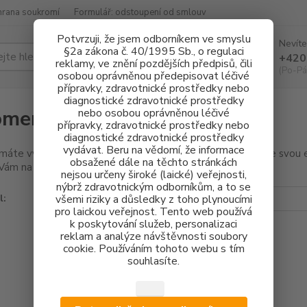
hrana soukromí
Formulář: odstoupení od smlouv
Potvrzuji, že jsem odborníkem ve smyslu
Nevíte
§2a zákona č. 40/1995 Sb., o regulaci
Hledat
+420
reklamy, ve znění pozdějších předpisů, čili
(Po-Pá
osobou oprávněnou předepisovat léčivé
přípravky, zdravotnické prostředky nebo
diagnostické zdravotnické prostředky
menuté heslo
nebo osobou oprávněnou léčivé
přípravky, zdravotnické prostředky nebo
diagnostické zdravotnické prostředky
vydávat. Beru na vědomí, že informace
 máte vytvořený účet, ale zapomněli jste své heslo, zadejte svou e-
obsažené dále na těchto stránkách
ám na ni e-mail s odkazem pro nastavení nového hesla.
nejsou určeny široké (laické) veřejnosti,
nýbrž zdravotnickým odborníkům, a to se
l:
všemi riziky a důsledky z toho plynoucími
pro laickou veřejnost. Tento web používá
k poskytování služeb, personalizaci
reklam a analýze návštěvnosti soubory
cookie. Používáním tohoto webu s tím
souhlasíte.