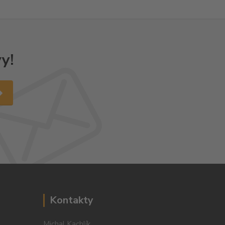
y!
Kontakty
Michal Kachlík