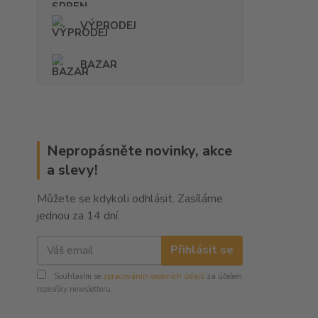
VÝPRODEJ
BAZAR
Nepropásněte novinky, akce
a slevy!
Můžete se kdykoli odhlásit. Zasíláme
jednou za 14 dní.
Přihlásit se
Souhlasím se
zpracováním osobních údajů
za účelem
rozesílky newsletteru.