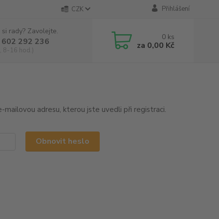
Přihlášení
CZK
 si rady? Zavolejte.
0
ks
 602 292 236
za
0,00 Kč
, 8-16 hod.)
mailovou adresu, kterou jste uvedli při registraci.
Obnovit heslo