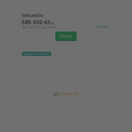
KaVo amiQa
585 000 Kč
/
ks
na dotaz
483 471 Kč
bez DPH
Detail
Doprava ZDARMA