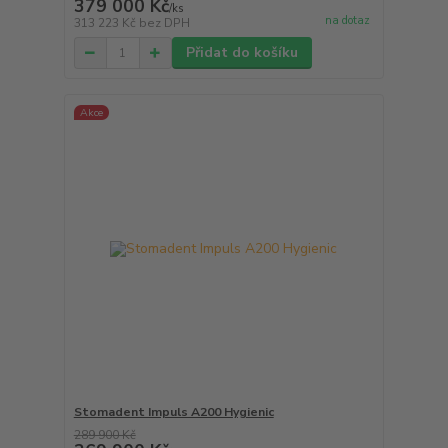
379 000 Kč
/
ks
na dotaz
313 223 Kč
bez DPH
Přidat do košíku
Akce
Stomadent Impuls A200 Hygienic
289 900 Kč