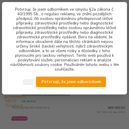
0
ks
+420 602 292 236
CZK
Potvrzuji, že jsem odborníkem ve smyslu §2a zákona č.
za
0,00 Kč
(Po-Pá, 8-16 hod.)
40/1995 Sb., o regulaci reklamy, ve znění pozdějších
předpisů, čili osobou oprávněnou předepisovat léčivé
Menu
přípravky, zdravotnické prostředky nebo diagnostické
zdravotnické prostředky nebo osobou oprávněnou léčivé
přípravky, zdravotnické prostředky nebo diagnostické
Hledat
zdravotnické prostředky vydávat. Beru na vědomí, že
informace obsažené dále na těchto stránkách nejsou
určeny široké (laické) veřejnosti, nýbrž zdravotnickým
Úvod
STOMATOLOGICKÉ SOUPRAVY + NÁHRADNÍ DÍLY
odborníkům, a to se všemi riziky a důsledky z toho
STOMATOLOGICKÉ SOUPRAVY
plynoucími pro laickou veřejnost. Tento web používá k
poskytování služeb, personalizaci reklam a analýze
návštěvnosti soubory cookie. Používáním tohoto webu s tím
STOMATOLOGICKÉ SOUPRAVY
souhlasíte.
Nejprodávanější
Potvrzuji, že jsem odborníkem
Stomadent NEO2 Excellent
1.
na dotaz
Stomatologická souprava
469 000 Kč
387 603 Kč bez DPH
TOP produkt