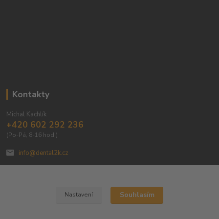
Kontakty
Michal Kachlík
+420 602 292 236
(Po-Pá, 8-16 hod.)
info@dental2k.cz
Souhlasím
Nastavení