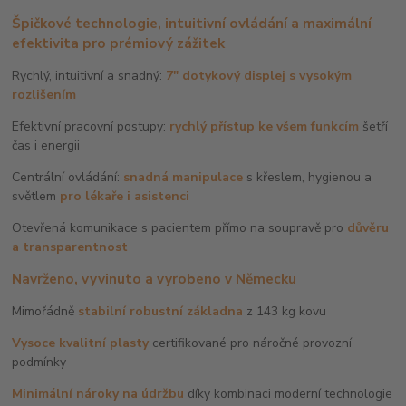
Špičkové technologie, intuitivní ovládání a maximální
efektivita pro prémiový zážitek
Rychlý, intuitivní a snadný:
7" dotykový displej s vysokým
rozlišením
Efektivní pracovní postupy:
rychlý přístup ke všem funkcím
šetří
čas i energii
Centrální ovládání:
snadná manipulace
s křeslem, hygienou a
světlem
pro lékaře i asistenci
Otevřená komunikace s pacientem přímo na soupravě pro
důvěru
a transparentnost
Navrženo, vyvinuto a vyrobeno v Německu
Mimořádně
stabilní robustní základna
z 143 kg kovu
Vysoce kvalitní plasty
certifikované pro náročné provozní
podmínky
Minimální nároky na údržbu
díky kombinaci moderní technologie