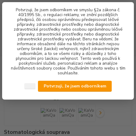
0
ks
+420 602 292 236
CZK
Potvrzuji, že jsem odborníkem ve smyslu §2a zákona č.
za
0,00 Kč
(Po-Pá, 8-16 hod.)
40/1995 Sb., o regulaci reklamy, ve znění pozdějších
předpisů, čili osobou oprávněnou předepisovat léčivé
přípravky, zdravotnické prostředky nebo diagnostické
Menu
zdravotnické prostředky nebo osobou oprávněnou léčivé
přípravky, zdravotnické prostředky nebo diagnostické
zdravotnické prostředky vydávat. Beru na vědomí, že
informace obsažené dále na těchto stránkách nejsou
Hledat
určeny široké (laické) veřejnosti, nýbrž zdravotnickým
odborníkům, a to se všemi riziky a důsledky z toho
plynoucími pro laickou veřejnost. Tento web používá k
poskytování služeb, personalizaci reklam a analýze
Úvod
STOMATOLOGICKÉ SOUPRAVY + NÁHRADNÍ DÍLY
návštěvnosti soubory cookie. Používáním tohoto webu s tím
STOMATOLOGICKÉ SOUPRAVY
KaVo amiQa
souhlasíte.
KaVo amiQa
Potvrzuji, že jsem odborníkem
Stomatologická souprava