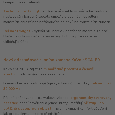
kompozitního materiálu
Technologie UX Light
-
přirozené spektrum světla bez nutnosti
nastavování barevné teploty umožňuje optimální osvětlení
molárních oblastí bez nežádoucích odlesků na frontálních zubech
Režim SPAlight
-
vytváří hru barev v odstínech modré a zelené,
které mají dle moderní barevné psychologie prokazatelně
uklidňující účinek
Nový odstraňovač zubního kamene KaVo eSCALER
KaVo eSCALER zajišťuje
mimořádně precizní a časově
efektivní
odstranění zubního kamene
Lineární kmitání hrotu zajišťuje vysokou účinnost díky
frekvenci až
30 000 Hz
Přesně definované ultrazvukové vibrace,
ergonomicky tvarovaný
násadec
, denní osvětlení a jemné hroty umožňují
přístup i do
obtížně dostupných oblastí
– pro maximální komfort ošetření
jak pro pacienta, tak pro ošetřujícího.