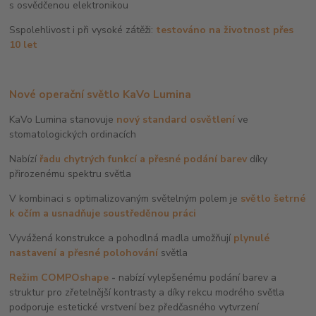
s osvědčenou elektronikou
Sspolehlivost i při vysoké zátěži:
testováno na životnost přes
10 let
Nové operační světlo KaVo Lumina
KaVo Lumina stanovuje
nový standard osvětlení
ve
stomatologických ordinacích
Nabízí
řadu chytrých funkcí a přesné podání barev
díky
přirozenému spektru světla
V kombinaci s optimalizovaným světelným polem je
světlo šetrné
k očím a usnadňuje soustředěnou práci
Vyvážená konstrukce a pohodlná madla umožňují
plynulé
nastavení a přesné polohování
světla
Režim COMPOshape
-
nabízí vylepšenému podání barev a
struktur pro zřetelnější kontrasty a díky rekcu modrého světla
podporuje estetické vrstvení bez předčasného vytvrzení