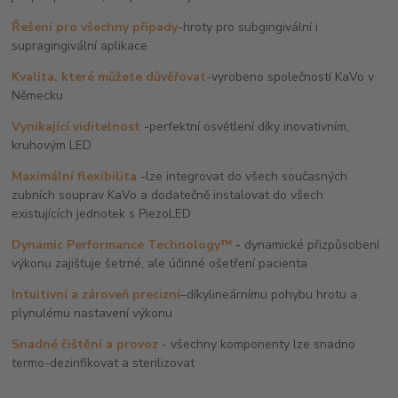
Řešení pro všechny případy
-
hroty pro subgingivální i
supragingivální aplikace
Kvalita, které můžete důvěřovat
-
vyrobeno společností KaVo v
Německu
Vynikající viditelnost
-
perfektní osvětlení díky inovativním,
kruhovým LED
Maximální flexibilita
-
lze integrovat do všech současných
zubních souprav KaVo a dodatečně instalovat do všech
existujících jednotek s PiezoLED
Dynamic Performance Technology™
-
dynamické přizpůsobení
výkonu zajišťuje šetrné, ale účinné ošetření pacienta
Intuitivní a zároveň precizní
–
díky
lineárnímu pohybu hrotu a
plynulému nastavení výkonu
Snadné čištění
a provoz
- všechny komponenty lze snadno
termo-dezinfikovat a sterilizovat