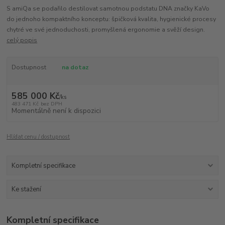
S amiQa se podařilo destilovat samotnou podstatu DNA značky KaVo
do jednoho kompaktního konceptu: špičková kvalita, hygienické procesy
chytré ve své jednoduchosti, promyšlená ergonomie a svěží design.
celý popis
Dostupnost
na dotaz
585 000 Kč
/
ks
483 471 Kč
bez DPH
Momentálně není k dispozici
Hlídat cenu / dostupnost
Kompletní specifikace
Ke stažení
Kompletní specifikace