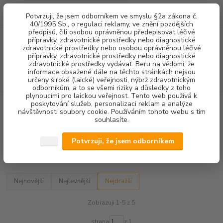
0
ks
+420 602 292 236
CZK
Potvrzuji, že jsem odborníkem ve smyslu §2a zákona č.
za
0,00 Kč
(Po-Pá, 8-16 hod.)
40/1995 Sb., o regulaci reklamy, ve znění pozdějších
předpisů, čili osobou oprávněnou předepisovat léčivé
přípravky, zdravotnické prostředky nebo diagnostické
Menu
zdravotnické prostředky nebo osobou oprávněnou léčivé
přípravky, zdravotnické prostředky nebo diagnostické
zdravotnické prostředky vydávat. Beru na vědomí, že
informace obsažené dále na těchto stránkách nejsou
Hledat
určeny široké (laické) veřejnosti, nýbrž zdravotnickým
odborníkům, a to se všemi riziky a důsledky z toho
plynoucími pro laickou veřejnost. Tento web používá k
poskytování služeb, personalizaci reklam a analýze
Úvod
DEZINFEKCE
DOPLŇKOVÝ SORTIMENT
návštěvnosti soubory cookie. Používáním tohoto webu s tím
souhlasíte.
DOPLŇKOVÝ SORTIMENT
Potvrzuji, že jsem odborníkem
Upřesnit parametry
Nejnovější
Nejlevnější
Nejdražší
Zobrazuji 1-5 z 5
strana
z 1