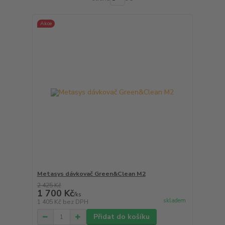
Akce
Metasys dávkovač Green&Clean M2
2 425 Kč
1 700 Kč
/
ks
skladem
1 405 Kč
bez DPH
Přidat do košíku