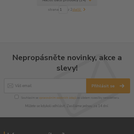
Načíst další produkty (14)
strana
z 2
další
Nepropásněte novinky, akce a
slevy!
Přihlásit se
Souhlasím se
zpracováním osobních údajů
za účelem rozesílky newsletteru.
Můžete se kdykoli odhlásit. Zasíláme jednou za 14 dní.