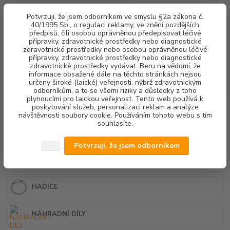
0
ks
+420 602 292 236
CZK
Potvrzuji, že jsem odborníkem ve smyslu §2a zákona č.
za
0,00 Kč
(Po-Pá, 8-16 hod.)
40/1995 Sb., o regulaci reklamy, ve znění pozdějších
předpisů, čili osobou oprávněnou předepisovat léčivé
přípravky, zdravotnické prostředky nebo diagnostické
Menu
zdravotnické prostředky nebo osobou oprávněnou léčivé
přípravky, zdravotnické prostředky nebo diagnostické
zdravotnické prostředky vydávat. Beru na vědomí, že
informace obsažené dále na těchto stránkách nejsou
Hledat
určeny široké (laické) veřejnosti, nýbrž zdravotnickým
odborníkům, a to se všemi riziky a důsledky z toho
plynoucími pro laickou veřejnost. Tento web používá k
poskytování služeb, personalizaci reklam a analýze
Úvod
STOMATOLOGICKÉ SOUPRAVY + NÁHRADNÍ DÍLY
NÁHRADNÍ
návštěvnosti soubory cookie. Používáním tohoto webu s tím
DÍLY SÁNÍ
souhlasíte.
NÁHRADNÍ DÍLY SÁNÍ
Potvrzuji, že jsem odborníkem
SAVKY
HADICE
NÁHRADNÍ DÍLY