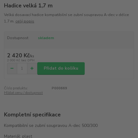
Hadice velká 1,7 m
Velká dosavací hadice kompatibilní se zubní soupravou A-dec v délce
1,7 m.
celý popis
Dostupnost
skladem
2 420 Kč
/
ks
2 000 Kč
bez DPH
Přidat do košíku
Číslo produktu:
P000669
Hlídat cenu / dostupnost
Kompletní specifikace
Kompatibilní se zubní soupravou A-dec 500/300
Materiál: plast