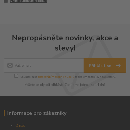
Hadice s redukcemi
Nepropásněte novinky, akce a
slevy!
Přihlásit se
Souhlasím se
zpracováním osobních údajů
za účelem rozesílky newsletteru.
Můžete se kdykoli odhlásit. Zasíláme jednou za 14 dní.
Informace pro zákazníky
O nás