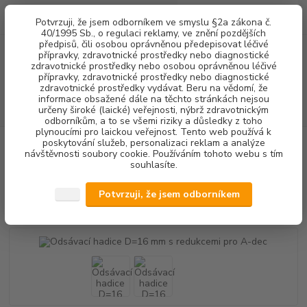
0
ks
+420 602 292 236
CZK
Potvrzuji, že jsem odborníkem ve smyslu §2a zákona č.
za
0,00 Kč
(Po-Pá, 8-16 hod.)
40/1995 Sb., o regulaci reklamy, ve znění pozdějších
předpisů, čili osobou oprávněnou předepisovat léčivé
přípravky, zdravotnické prostředky nebo diagnostické
Menu
zdravotnické prostředky nebo osobou oprávněnou léčivé
přípravky, zdravotnické prostředky nebo diagnostické
zdravotnické prostředky vydávat. Beru na vědomí, že
informace obsažené dále na těchto stránkách nejsou
Hledat
určeny široké (laické) veřejnosti, nýbrž zdravotnickým
odborníkům, a to se všemi riziky a důsledky z toho
plynoucími pro laickou veřejnost. Tento web používá k
poskytování služeb, personalizaci reklam a analýze
Úvod
STOMATOLOGICKÉ SOUPRAVY + NÁHRADNÍ DÍLY
NÁHRADNÍ
návštěvnosti soubory cookie. Používáním tohoto webu s tím
DÍLY SÁNÍ
HADICE
Odsávací hadice D=16 mm s redukcemi pro A-dec
souhlasíte.
Odsávací hadice D=16 mm s
Potvrzuji, že jsem odborníkem
redukcemi pro A-dec