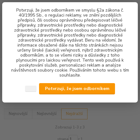
0
ks
+420 602 292 236
CZK
Potvrzuji, že jsem odborníkem ve smyslu §2a zákona č.
za
0,00 Kč
(Po-Pá, 8-16 hod.)
40/1995 Sb., o regulaci reklamy, ve znění pozdějších
předpisů, čili osobou oprávněnou předepisovat léčivé
přípravky, zdravotnické prostředky nebo diagnostické
Menu
zdravotnické prostředky nebo osobou oprávněnou léčivé
přípravky, zdravotnické prostředky nebo diagnostické
zdravotnické prostředky vydávat. Beru na vědomí, že
informace obsažené dále na těchto stránkách nejsou
Hledat
určeny široké (laické) veřejnosti, nýbrž zdravotnickým
odborníkům, a to se všemi riziky a důsledky z toho
plynoucími pro laickou veřejnost. Tento web používá k
poskytování služeb, personalizaci reklam a analýze
Úvod
OŠETŘOVÁNÍ NÁSTROJŮ
ČISTÍCÍ PŘÍSTROJE
návštěvnosti soubory cookie. Používáním tohoto webu s tím
souhlasíte.
ČISTÍCÍ PŘÍSTROJE
Potvrzuji, že jsem odborníkem
Upřesnit parametry
Nejnovější
Nejlevnější
Nejdražší
Zobrazuji 1-3 z 3
strana
z 1