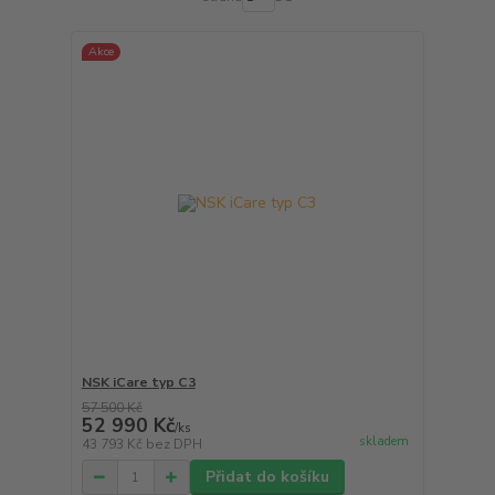
Akce
NSK iCare typ C3
57 500 Kč
52 990 Kč
/
ks
skladem
43 793 Kč
bez DPH
Přidat do košíku