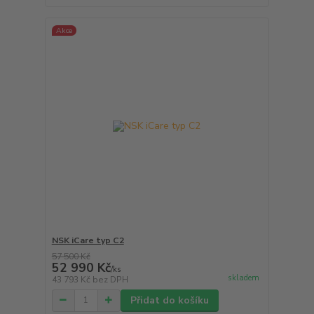
Akce
NSK iCare typ C2
57 500 Kč
52 990 Kč
/
ks
skladem
43 793 Kč
bez DPH
Přidat do košíku