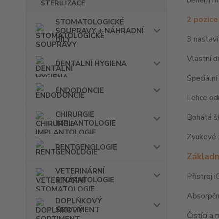
během m
2 pozice
STOMATOLOGICKÉ
SOUPRAVY + NÁHRADNÍ
3 nastavi
DÍLY
Vlastní d
DENTALNÍ HYGIENA
Speciální
ENDODONCIE
Lehce od
CHIRURGIE
Bohatá šk
IMPLANTOLOGIE
Zvukové 
RENTGENOLOGIE
Základn
VETERINÁRNÍ
Přístroj 
STOMATOLOGIE
Absorpčn
DOPLŇKOVÝ
SORTIMENT
Čistící a 