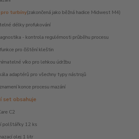
azání
 pro turbíny
(zakončená jako běžná hadice Midwest M4)
telné délky profukování
iagnostika - kontrola regulérnosti průběhu procesu
 funkce pro čištění kleštin
nímatelné víko pro lehkou údržbu
ála adaptérů pro všechny typy nástrojů
znamení konce procesu mazání
í set obsahuje
iCare C2
í polštářky 12 ks
mazací olej 1 litr