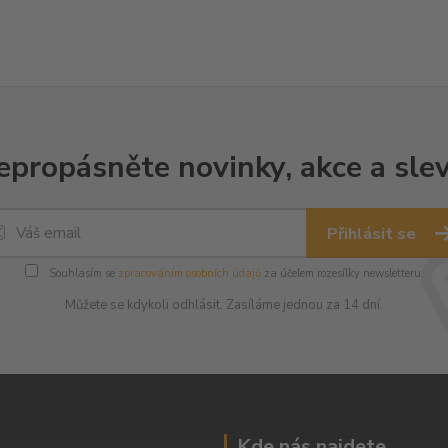
epropásněte novinky, akce a slev
Přihlásit se
Souhlasím se
zpracováním osobních údajů
za účelem rozesílky newsletteru.
Můžete se kdykoli odhlásit. Zasíláme jednou za 14 dní.
Kde nás najdete