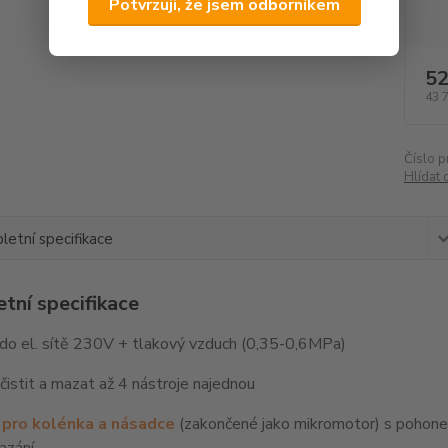
Potvrzuji, že jsem odborníkem
52
43 
Číslo p
Hlídat 
etní specifikace
tní specifikace
 do el. sítě 230V + tlakový vzduch (0,35-0,6MPa)
istit a mazat až 4 nástroje najednou
 pro kolénka a násadce
(zakončené jako mikromotor) s pohonem