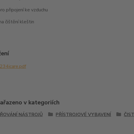
ro připojení ke vzduchu
a čištění kleštin
žení
234icare.pdf
zařazeno v kategoriích
ŘOVÁNÍ NÁSTROJŮ
PŘÍSTROJOVÉ VYBAVENÍ
ČIST