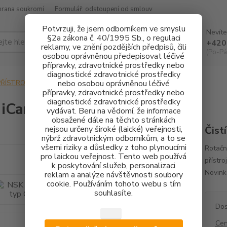
hrana soukromí
Formulář: odstoupení od smlouv
Potvrzuji, že jsem odborníkem ve smyslu
Nevíte
§2a zákona č. 40/1995 Sb., o regulaci
Hledat
+420
reklamy, ve znění pozdějších předpisů, čili
(Po-Pá
osobou oprávněnou předepisovat léčivé
přípravky, zdravotnické prostředky nebo
diagnostické zdravotnické prostředky
nebo osobou oprávněnou léčivé
PŘÍSTROJOVÉ VYBAVENÍ
NSK iCare typ C2
přípravky, zdravotnické prostředky nebo
diagnostické zdravotnické prostředky
iCare typ C2
vydávat. Beru na vědomí, že informace
obsažené dále na těchto stránkách
nejsou určeny široké (laické) veřejnosti,
Čistí
nýbrž zdravotnickým odborníkům, a to se
všemi riziky a důsledky z toho plynoucími
Rotačn
pro laickou veřejnost. Tento web používá
přístro
k poskytování služeb, personalizaci
Novink
reklam a analýze návštěvnosti soubory
cookie. Používáním tohoto webu s tím
souhlasíte.
Dos
Cen