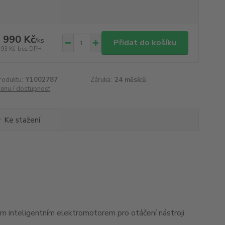
 990 Kč
/
ks
Přidat do košíku
793 Kč
bez DPH
roduktu:
Y1002787
Záruka:
24 měsíců
cenu / dostupnost
Ke stažení
 inteligentním elektromotorem pro otáčení nástroji