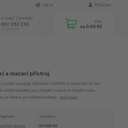
Přihlášení
CZK
 si rady? Zavolejte.
0
ks
 602 292 236
za
0,00 Kč
, 8-16 hod.)
cí a mazací přístroj
í systém zaručuje důkladné vyčištění a namazání až čtyř
jů včetně kanálků pro chladící vzduch a chladící vodu.
ou je funkce pro čištění kleštiny.
celý popis
tupnost
skladem
a před slevou
57 500 Kč