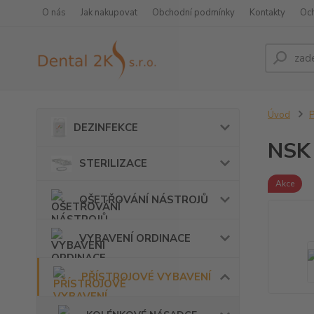
O nás
Jak nakupovat
Obchodní podmínky
Kontakty
Oc
Úvod
DEZINFEKCE
NSK 
STERILIZACE
Akce
OŠETŘOVÁNÍ NÁSTROJŮ
VYBAVENÍ ORDINACE
PŘÍSTROJOVÉ VYBAVENÍ