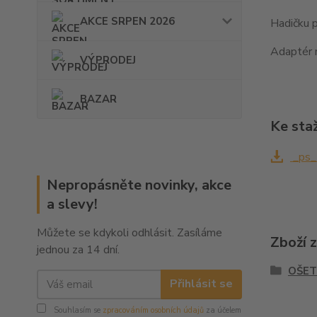
AKCE SRPEN 2026
Hadičku p
Adaptér n
VÝPRODEJ
BAZAR
Ke sta
_ps_
Nepropásněte novinky, akce
a slevy!
Můžete se kdykoli odhlásit. Zasíláme
Zboží 
jednou za 14 dní.
OŠET
Přihlásit se
Souhlasím se
zpracováním osobních údajů
za účelem