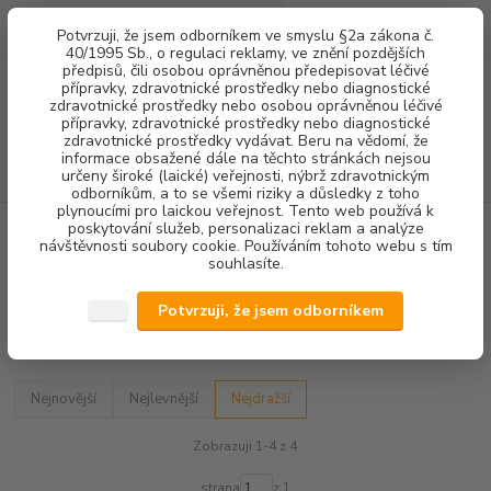
0
ks
+420 602 292 236
CZK
Potvrzuji, že jsem odborníkem ve smyslu §2a zákona č.
za
0,00 Kč
(Po-Pá, 8-16 hod.)
40/1995 Sb., o regulaci reklamy, ve znění pozdějších
předpisů, čili osobou oprávněnou předepisovat léčivé
přípravky, zdravotnické prostředky nebo diagnostické
Menu
zdravotnické prostředky nebo osobou oprávněnou léčivé
přípravky, zdravotnické prostředky nebo diagnostické
zdravotnické prostředky vydávat. Beru na vědomí, že
informace obsažené dále na těchto stránkách nejsou
Hledat
určeny široké (laické) veřejnosti, nýbrž zdravotnickým
odborníkům, a to se všemi riziky a důsledky z toho
plynoucími pro laickou veřejnost. Tento web používá k
poskytování služeb, personalizaci reklam a analýze
Úvod
VYBAVENÍ ORDINACE
OSVĚTLENÍ
návštěvnosti soubory cookie. Používáním tohoto webu s tím
souhlasíte.
OSVĚTLENÍ
Potvrzuji, že jsem odborníkem
Upřesnit parametry
Nejnovější
Nejlevnější
Nejdražší
Zobrazuji 1-4 z 4
strana
z 1