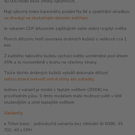
50 000 hodin beze změny výkonnosti.
Mají výborný index barevného podání Ra 94 a spektrální skladbou
se shodují se skutečným denním světlem
.
Je vybaven CDP difuzorem zajišťujícím velmi dobrý rozptyl světla.
Povrch difuzoru tvoří soustava drobných kuželů o velikosti cca 1
mm.
Z každého takového kuželu vychází světlo usměrněné pod úhlem
45% a to rovnoměrně v kruhu na všechny strany.
Tisíce těchto drobných kuželů vytváří dokonale difúzní
světlo,
k
teré netvoří ostré stíny ani odlesky
.
Jednou z variant je model s teplým světlem (3000K) na
prostředním pásu. S tímto modelem máte možnost svítit v létě
studenějším a zimě teplejším světlem.
Varianty
• Triton basic - jednoduchá varianta bez stmívání (6 500K) 45
702.- Kč s DPH