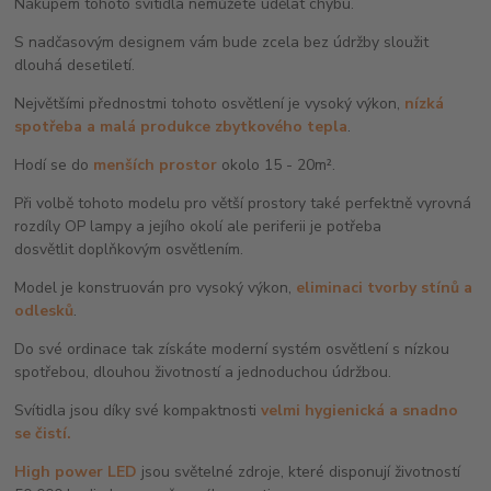
Nákupem tohoto svítidla nemůžete udělat chybu.
S nadčasovým designem vám bude zcela bez údržby sloužit
dlouhá desetiletí.
Největšími přednostmi tohoto osvětlení je vysoký výkon,
nízká
spotřeba a malá produkce zbytkového tepla
.
Hodí se do
menších prostor
okolo 15 - 20m².
Při volbě tohoto modelu pro větší prostory také perfektně vyrovná
rozdíly OP lampy a jejího okolí ale periferii je potřeba
dosvětlit doplňkovým osvětlením.
Model je konstruován pro vysoký výkon,
eliminaci tvorby stínů a
odlesků
.
Do své ordinace tak získáte moderní systém osvětlení s nízkou
spotřebou, dlouhou životností a jednoduchou údržbou.
Svítidla jsou díky své kompaktnosti
velmi hygienická a snadno
se čistí.
High power LED
jsou světelné zdroje, které disponují životností