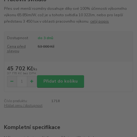
Přes své menší rozměry dosahuje díky své 100% účinnosti výborného
výkonu 65.85lm/W, což je u tohoto svítidla 10 322lm, nebo pro lepší
představu 3 450 lux v oblasti pracovního výkonu.
celý popis
Dostupnost
do 3 dnů
Cena před
53 000 Kč
slevou
45 702 Kč
/
ks
37 770 Kč
bez DPH
Přidat do košíku
Číslo produktu:
1718
Hlídat cenu / dostupnost
Kompletní specifikace