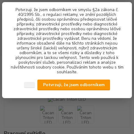
0
ks
+420 602 292 236
CZK
Potvrzuji, že jsem odborníkem ve smyslu §2a zákona č.
za
0,00 Kč
(Po-Pá, 8-16 hod.)
40/1995 Sb., o regulaci reklamy, ve znění pozdějších
předpisů, čili osobou oprávněnou předepisovat léčivé
přípravky, zdravotnické prostředky nebo diagnostické
Menu
zdravotnické prostředky nebo osobou oprávněnou léčivé
přípravky, zdravotnické prostředky nebo diagnostické
zdravotnické prostředky vydávat. Beru na vědomí, že
informace obsažené dále na těchto stránkách nejsou
Hledat
určeny široké (laické) veřejnosti, nýbrž zdravotnickým
odborníkům, a to se všemi riziky a důsledky z toho
plynoucími pro laickou veřejnost. Tento web používá k
poskytování služeb, personalizaci reklam a analýze
Úvod
VYBAVENÍ ORDINACE
OSVĚTLENÍ
Cacan Triton LED
návštěvnosti soubory cookie. Používáním tohoto webu s tím
souhlasíte.
Cacan Triton LED
Potvrzuji, že jsem odborníkem
Akce
Pracovní svítidlo