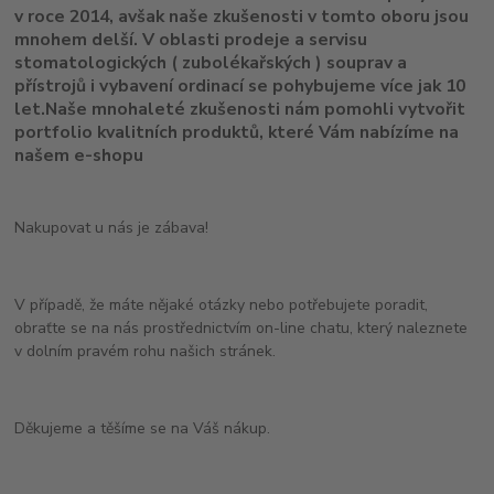
v roce 2014, avšak naše
zkušenosti v tomto oboru
jsou
mnohem delší.
V oblasti prodeje a servisu
stomatologických ( zubolékařských ) souprav a
přístrojů i vybavení ordinací se pohybujeme více jak 10
let
.Naše mnohaleté zkušenosti nám pomohli vytvořit
portfolio kvalitních produktů, které Vám nabízíme na
našem e-shopu
Nakupovat u nás je zábava!
V případě, že máte nějaké otázky nebo potřebujete poradit,
obraťte se na nás prostřednictvím on-line chatu, který naleznete
v dolním pravém rohu našich stránek.
Děkujeme a těšíme se na Váš nákup.