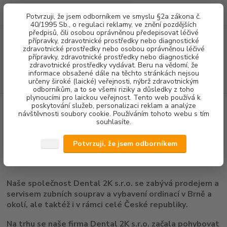
0
ks
+420 602 292 236
CZK
Potvrzuji, že jsem odborníkem ve smyslu §2a zákona č.
za
0,00 Kč
(Po-Pá, 8-16 hod.)
40/1995 Sb., o regulaci reklamy, ve znění pozdějších
předpisů, čili osobou oprávněnou předepisovat léčivé
přípravky, zdravotnické prostředky nebo diagnostické
Menu
zdravotnické prostředky nebo osobou oprávněnou léčivé
přípravky, zdravotnické prostředky nebo diagnostické
zdravotnické prostředky vydávat. Beru na vědomí, že
informace obsažené dále na těchto stránkách nejsou
Hledat
určeny široké (laické) veřejnosti, nýbrž zdravotnickým
odborníkům, a to se všemi riziky a důsledky z toho
plynoucími pro laickou veřejnost. Tento web používá k
poskytování služeb, personalizaci reklam a analýze
Úvod
O nás
návštěvnosti soubory cookie. Používáním tohoto webu s tím
souhlasíte.
O nás
Potvrzuji, že jsem odborníkem
Vítejte na stránkách našeho eshopu :-)
Naše společnost Dental 2K s.r.o. se
zabývá prodejem a
servisem zubních souprav a vybavení ordinací v Brně a
okolí, ale taktéž i v rámci celé České republiky
.
Na trhu se naše firma Dental 2K s.r.o. začala pohybovat