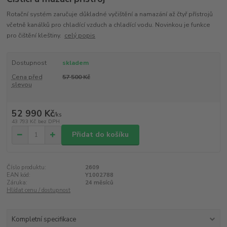
Rotační systém zaručuje důkladné vyčištění a namazání až čtyř přístrojů
včetně kanálků pro chladící vzduch a chladící vodu. Novinkou je funkce
pro čištění kleštiny.
celý popis
Dostupnost
skladem
Cena před
57 500 Kč
slevou
52 990 Kč
/
ks
43 793 Kč
bez DPH
Přidat do košíku
Číslo produktu:
2609
EAN kód:
Y1002788
Záruka:
24 měsíců
Hlídat cenu / dostupnost
Kompletní specifikace