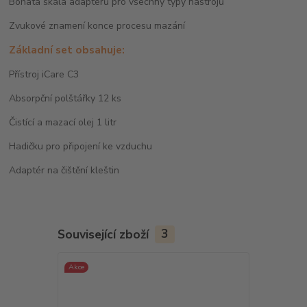
Bohatá škála adaptérů pro všechny typy nástrojů
Zvukové znamení konce procesu mazání
Základní set obsahuje:
Přístroj iCare C3
Absorpční polštářky 12 ks
Čistící a mazací olej 1 litr
Hadičku pro připojení ke vzduchu
Adaptér na čištění kleštin
Související zboží
3
Akce
Novinka