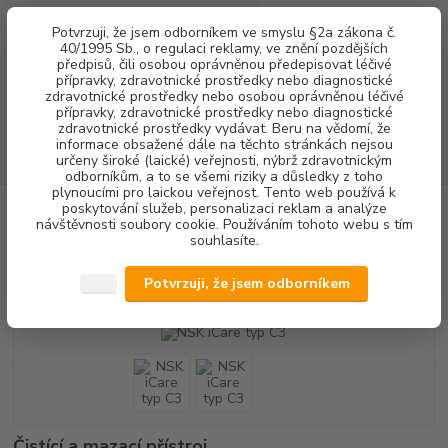
0
ks
+420 602 292 236
CZK
Potvrzuji, že jsem odborníkem ve smyslu §2a zákona č.
za
0,00 Kč
(Po-Pá, 8-16 hod.)
40/1995 Sb., o regulaci reklamy, ve znění pozdějších
předpisů, čili osobou oprávněnou předepisovat léčivé
přípravky, zdravotnické prostředky nebo diagnostické
Menu
zdravotnické prostředky nebo osobou oprávněnou léčivé
přípravky, zdravotnické prostředky nebo diagnostické
zdravotnické prostředky vydávat. Beru na vědomí, že
informace obsažené dále na těchto stránkách nejsou
Hledat
určeny široké (laické) veřejnosti, nýbrž zdravotnickým
odborníkům, a to se všemi riziky a důsledky z toho
plynoucími pro laickou veřejnost. Tento web používá k
poskytování služeb, personalizaci reklam a analýze
Úvod
PŘÍSTROJOVÉ VYBAVENÍ
NSK iCare typ C3
návštěvnosti soubory cookie. Používáním tohoto webu s tím
souhlasíte.
NSK iCare typ C3
Potvrzuji, že jsem odborníkem
Akce
Čistící a mazací přístroj