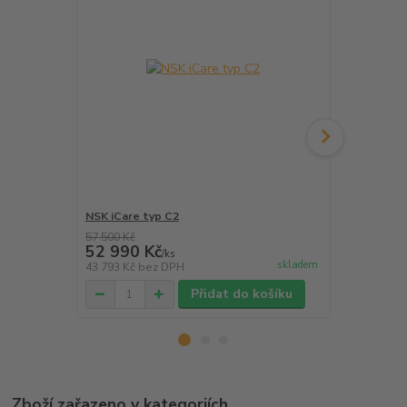
NSK iCare typ C2
Olejové filt
57 500 Kč
52 990 Kč
760 Kč
/
ks
/
ks
skladem
43 793 Kč
bez DPH
628 Kč
bez 
Přidat do košíku
Zboží zařazeno v kategoriích