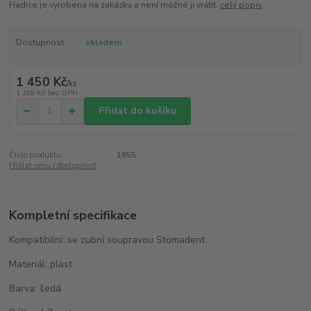
Hadice je vyrobena na zakázku a není možné ji vrátit.
celý popis
Dostupnost
skladem
1 450 Kč
/
ks
1 198 Kč
bez DPH
Přidat do košíku
Číslo produktu:
1955
Hlídat cenu / dostupnost
Kompletní specifikace
Kompatibilní: se zubní soupravou Stomadent
Materiál: plast
Barva: šedá