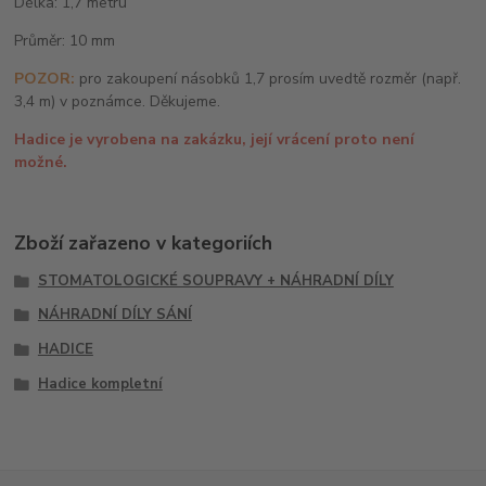
Délka: 1,7 metru
Průměr: 10 mm
POZOR:
pro zakoupení násobků 1,7 prosím uvedtě rozměr (např.
3,4 m) v poznámce. Děkujeme.
Hadice je vyrobena na zakázku, její vrácení proto není
možné.
Zboží zařazeno v kategoriích
STOMATOLOGICKÉ SOUPRAVY + NÁHRADNÍ DÍLY
NÁHRADNÍ DÍLY SÁNÍ
HADICE
Hadice kompletní