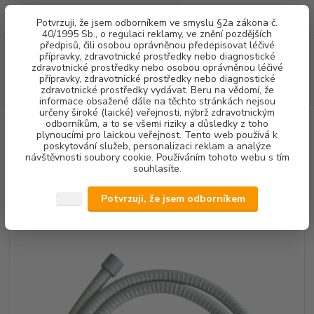
0
ks
+420 602 292 236
CZK
Potvrzuji, že jsem odborníkem ve smyslu §2a zákona č.
za
0,00 Kč
(Po-Pá, 8-16 hod.)
40/1995 Sb., o regulaci reklamy, ve znění pozdějších
předpisů, čili osobou oprávněnou předepisovat léčivé
Menu
přípravky, zdravotnické prostředky nebo diagnostické
zdravotnické prostředky nebo osobou oprávněnou léčivé
přípravky, zdravotnické prostředky nebo diagnostické
Hledat
zdravotnické prostředky vydávat. Beru na vědomí, že
informace obsažené dále na těchto stránkách nejsou
určeny široké (laické) veřejnosti, nýbrž zdravotnickým
Úvod
STOMATOLOGICKÉ SOUPRAVY + NÁHRADNÍ DÍLY
NÁHRADNÍ
odborníkům, a to se všemi riziky a důsledky z toho
DÍLY SÁNÍ
HADICE
Odsávací hadice D=10 mm kompletní pro
plynoucími pro laickou veřejnost. Tento web používá k
Stomadent
poskytování služeb, personalizaci reklam a analýze
návštěvnosti soubory cookie. Používáním tohoto webu s tím
souhlasíte.
Odsávací hadice D=10 mm
kompletní pro Stomadent
Potvrzuji, že jsem odborníkem