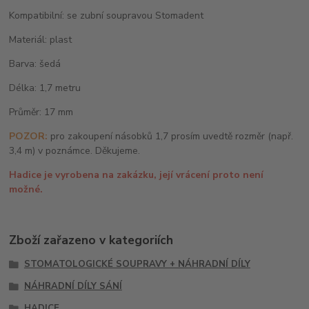
Kompatibilní: se zubní soupravou Stomadent
Materiál: plast
Barva: šedá
Délka: 1,7 metru
Průměr: 17 mm
POZOR:
pro zakoupení násobků 1,7 prosím uvedtě rozměr (např.
3,4 m) v poznámce. Děkujeme.
Hadice je vyrobena na zakázku, její vrácení proto není
možné.
Zboží zařazeno v kategoriích
STOMATOLOGICKÉ SOUPRAVY + NÁHRADNÍ DÍLY
NÁHRADNÍ DÍLY SÁNÍ
HADICE