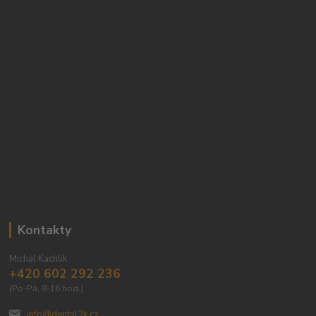
Kontakty
Michal Kachlík
+420 602 292 236
(Po-Pá, 8-16 hod.)
info@dental2k.cz