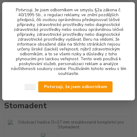
0
ks
+420 602 292 236
CZK
Potvrzuji, že jsem odborníkem ve smyslu §2a zákona č.
za
0,00 Kč
(Po-Pá, 8-16 hod.)
40/1995 Sb., o regulaci reklamy, ve znění pozdějších
předpisů, čili osobou oprávněnou předepisovat léčivé
přípravky, zdravotnické prostředky nebo diagnostické
Menu
zdravotnické prostředky nebo osobou oprávněnou léčivé
přípravky, zdravotnické prostředky nebo diagnostické
zdravotnické prostředky vydávat. Beru na vědomí, že
informace obsažené dále na těchto stránkách nejsou
Hledat
určeny široké (laické) veřejnosti, nýbrž zdravotnickým
odborníkům, a to se všemi riziky a důsledky z toho
plynoucími pro laickou veřejnost. Tento web používá k
poskytování služeb, personalizaci reklam a analýze
Úvod
STOMATOLOGICKÉ SOUPRAVY + NÁHRADNÍ DÍLY
NÁHRADNÍ
návštěvnosti soubory cookie. Používáním tohoto webu s tím
DÍLY SÁNÍ
HADICE
Odsávací hadice D=17 mm vroubkovaná kompletní
souhlasíte.
pro Stomadent
Odsávací hadice D=17 mm
Potvrzuji, že jsem odborníkem
vroubkovaná kompletní pro
Stomadent