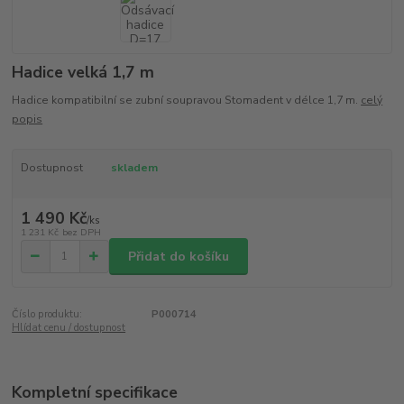
Hadice velká 1,7 m
Hadice kompatibilní se zubní soupravou Stomadent v délce 1,7 m.
celý
popis
Dostupnost
skladem
1 490 Kč
/
ks
1 231 Kč
bez DPH
Přidat do košíku
Číslo produktu:
P000714
Hlídat cenu / dostupnost
Kompletní specifikace