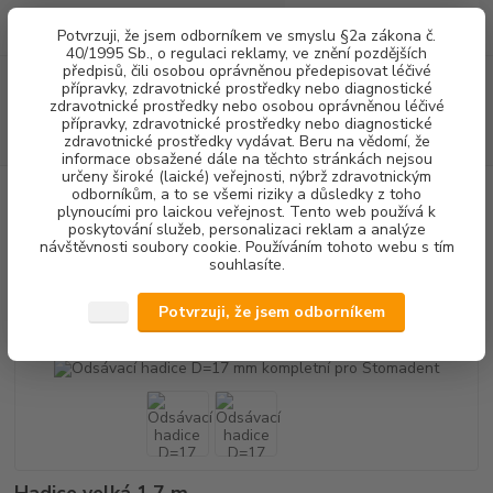
0
ks
+420 602 292 236
CZK
Potvrzuji, že jsem odborníkem ve smyslu §2a zákona č.
za
0,00 Kč
(Po-Pá, 8-16 hod.)
40/1995 Sb., o regulaci reklamy, ve znění pozdějších
předpisů, čili osobou oprávněnou předepisovat léčivé
Menu
přípravky, zdravotnické prostředky nebo diagnostické
zdravotnické prostředky nebo osobou oprávněnou léčivé
přípravky, zdravotnické prostředky nebo diagnostické
Hledat
zdravotnické prostředky vydávat. Beru na vědomí, že
informace obsažené dále na těchto stránkách nejsou
určeny široké (laické) veřejnosti, nýbrž zdravotnickým
Úvod
STOMATOLOGICKÉ SOUPRAVY + NÁHRADNÍ DÍLY
NÁHRADNÍ
odborníkům, a to se všemi riziky a důsledky z toho
DÍLY SÁNÍ
HADICE
Odsávací hadice D=17 mm kompletní pro
plynoucími pro laickou veřejnost. Tento web používá k
Stomadent
poskytování služeb, personalizaci reklam a analýze
návštěvnosti soubory cookie. Používáním tohoto webu s tím
souhlasíte.
Odsávací hadice D=17 mm
kompletní pro Stomadent
Potvrzuji, že jsem odborníkem
Hadice velká 1,7 m