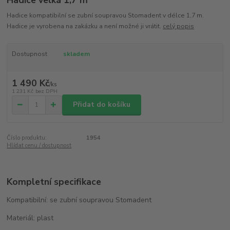
Hadice kompatibilní se zubní soupravou Stomadent v délce 1,7 m.
Hadice je vyrobena na zakázku a není možné ji vrátit.
celý popis
Dostupnost
skladem
1 490 Kč
/
ks
1 231 Kč
bez DPH
Přidat do košíku
Číslo produktu:
1954
Hlídat cenu / dostupnost
Kompletní specifikace
Kompatibilní: se zubní soupravou Stomadent
Materiál: plast