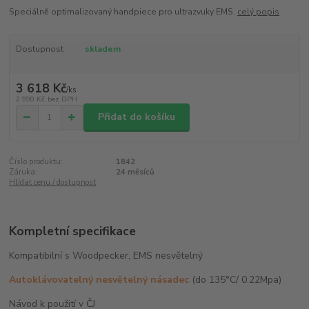
Speciálně optimalizovaný handpiece pro ultrazvuky EMS.
celý popis
Dostupnost
skladem
3 618 Kč
/
ks
2 990 Kč
bez DPH
Přidat do košíku
Číslo produktu:
1842
Záruka:
24 měsíců
Hlídat cenu / dostupnost
Kompletní specifikace
Kompatibilní s Woodpecker, EMS nesvětelný
Autoklávovatelný nesvětelný násadec
(do 135°C/ 0.22Mpa)
Návod k použití v ČJ