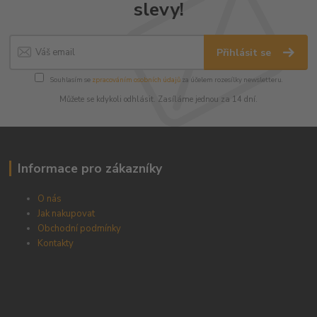
slevy!
Přihlásit se
Souhlasím se
zpracováním osobních údajů
za účelem rozesílky newsletteru.
Můžete se kdykoli odhlásit. Zasíláme jednou za 14 dní.
Informace pro zákazníky
O nás
Jak nakupovat
Obchodní podmínky
Kontakty