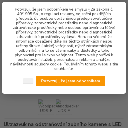
0
ks
+420 602 292 236
CZK
Potvrzuji, že jsem odborníkem ve smyslu §2a zákona č.
za
0,00 Kč
(Po-Pá, 8-16 hod.)
40/1995 Sb., o regulaci reklamy, ve znění pozdějších
předpisů, čili osobou oprávněnou předepisovat léčivé
přípravky, zdravotnické prostředky nebo diagnostické
Menu
zdravotnické prostředky nebo osobou oprávněnou léčivé
přípravky, zdravotnické prostředky nebo diagnostické
zdravotnické prostředky vydávat. Beru na vědomí, že
informace obsažené dále na těchto stránkách nejsou
Hledat
určeny široké (laické) veřejnosti, nýbrž zdravotnickým
odborníkům, a to se všemi riziky a důsledky z toho
plynoucími pro laickou veřejnost. Tento web používá k
poskytování služeb, personalizaci reklam a analýze
Úvod
DENTALNÍ HYGIENA
ODSTRAŇOVAČE ZUBNÍHO KAMENE
návštěvnosti soubory cookie. Používáním tohoto webu s tím
Woodpecker UDS-E
souhlasíte.
Woodpecker UDS-E
Potvrzuji, že jsem odborníkem
Ultrazvuk na odstraňování zubního kamene s LED