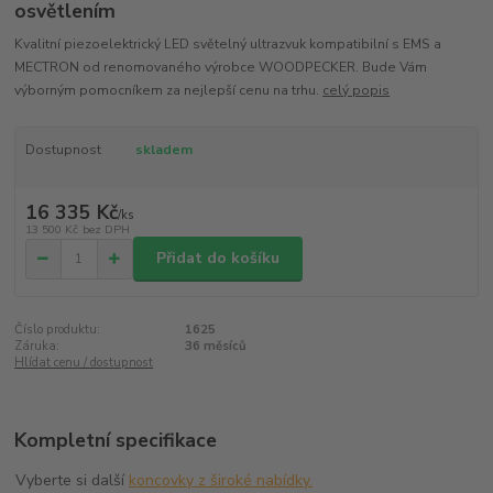
osvětlením
Kvalitní piezoelektrický LED světelný ultrazvuk kompatibilní s EMS a
MECTRON od renomovaného výrobce WOODPECKER. Bude Vám
výborným pomocníkem za nejlepší cenu na trhu.
celý popis
Dostupnost
skladem
16 335 Kč
/
ks
13 500 Kč
bez DPH
Přidat do košíku
Číslo produktu:
1625
Záruka:
36 měsíců
Hlídat cenu / dostupnost
Kompletní specifikace
Vyberte si další
koncovky z široké nabídky.