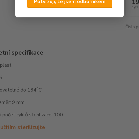
19
Potvrzuji, že jsem odborníkem
162
Číslo p
tní specifikace
 plast
lá
ovatelné do 134⁰C
ozměr: 9 mm
 počet cyklů sterilizace: 100
žitím sterilizujte