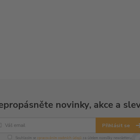
epropásněte novinky, akce a slev
Přihlásit se
Souhlasím se
zpracováním osobních údajů
za účelem rozesílky newsletteru.