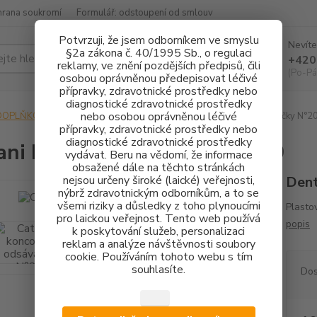
hrana soukromí
Formulář: odstoupení od smlouv
Potvrzuji, že jsem odborníkem ve smyslu
Nevíte
§2a zákona č. 40/1995 Sb., o regulaci
Hledat
+420
reklamy, ve znění pozdějších předpisů, čili
(Po-Pá
osobou oprávněnou předepisovat léčivé
přípravky, zdravotnické prostředky nebo
diagnostické zdravotnické prostředky
nebo osobou oprávněnou léčivé
DOPLŇKOVÝ SORTIMENT
SAVKY
Cattani koncovka odsávačky N°2
přípravky, zdravotnické prostředky nebo
diagnostické zdravotnické prostředky
ani koncovka odsávačky N°20
vydávat. Beru na vědomí, že informace
obsažené dále na těchto stránkách
nejsou určeny široké (laické) veřejnosti,
Dent
nýbrž zdravotnickým odborníkům, a to se
všemi riziky a důsledky z toho plynoucími
Plasto
pro laickou veřejnost. Tento web používá
popis
k poskytování služeb, personalizaci
reklam a analýze návštěvnosti soubory
cookie. Používáním tohoto webu s tím
souhlasíte.
Dos