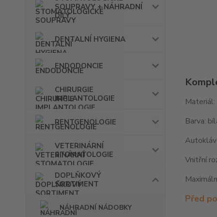
SOUPRAVY + NÁHRADNÍ
DÍLY
DENTALNÍ HYGIENA
ENDODONCIE
Komple
CHIRURGIE
IMPLANTOLOGIE
Materiál:
Barva: bí
RENTGENOLOGIE
Autokláv
VETERINÁRNÍ
STOMATOLOGIE
Vnitřní r
DOPLŇKOVÝ
Maximální
SORTIMENT
Před pou
NÁHRADNÍ NÁDOBKY