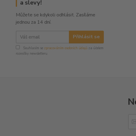
a slevy!
Můžete se kdykoli odhlásit. Zasíláme
jednou za 14 dní.
Přihlásit se
Souhlasím se
zpracováním osobních údajů
za účelem
rozesílky newsletteru.
N