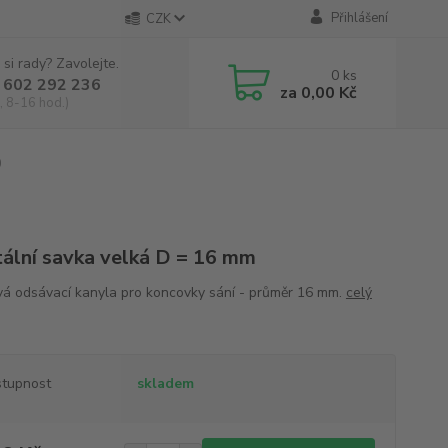
Přihlášení
CZK
 si rady? Zavolejte.
0
ks
 602 292 236
za
0,00 Kč
, 8-16 hod.)
0
ální savka velká D = 16 mm
vá odsávací kanyla pro koncovky sání - průměr 16 mm.
celý
tupnost
skladem