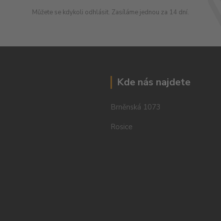
Můžete se kdykoli odhlásit. Zasíláme jednou za 14 dní.
Kde nás najdete
Brněnská 1073
Rosice