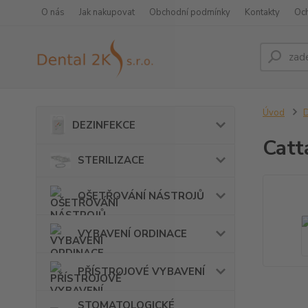
O nás
Jak nakupovat
Obchodní podmínky
Kontakty
Oc
Úvod
DEZINFEKCE
Catt
STERILIZACE
OŠETŘOVÁNÍ NÁSTROJŮ
VYBAVENÍ ORDINACE
PŘÍSTROJOVÉ VYBAVENÍ
STOMATOLOGICKÉ