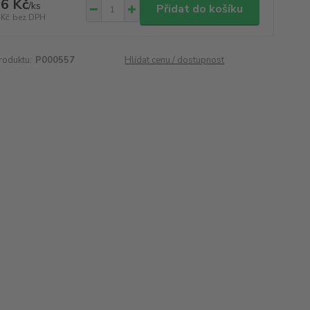
6 Kč
/
ks
Přidat do košíku
 Kč
bez DPH
roduktu:
P000557
Hlídat cenu / dostupnost