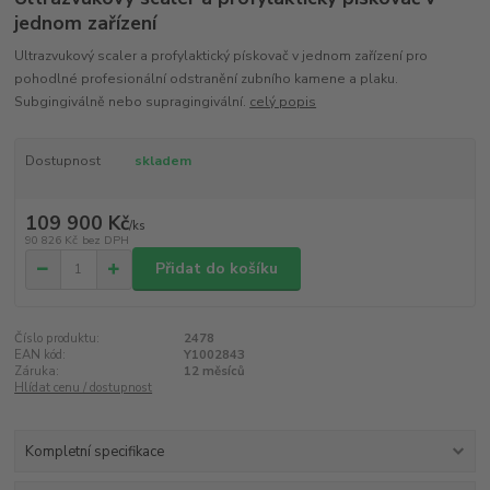
jednom zařízení
Ultrazvukový scaler a profylaktický pískovač v jednom zařízení pro
pohodlné profesionální odstranění zubního kamene a plaku.
Subgingiválně nebo supragingivální.
celý popis
Dostupnost
skladem
109 900 Kč
/
ks
90 826 Kč
bez DPH
Přidat do košíku
Číslo produktu:
2478
EAN kód:
Y1002843
Záruka:
12 měsíců
Hlídat cenu / dostupnost
Kompletní specifikace