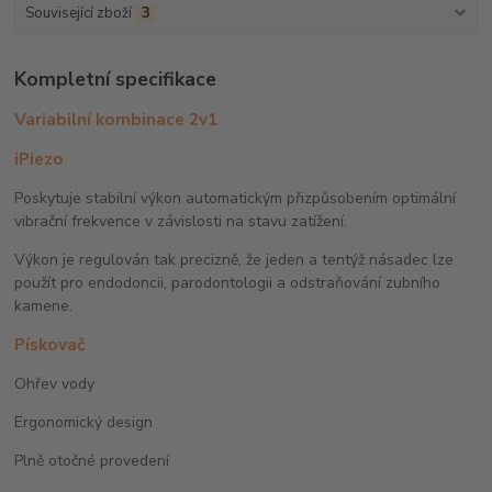
Související zboží
3
Kompletní specifikace
Variabilní kombinace 2v1
iPiezo
Poskytuje stabilní výkon automatickým přizpůsobením optimální
vibrační frekvence v závislosti na stavu zatížení.
Výkon je regulován tak precizně, že jeden a tentýž násadec lze
použít pro endodoncii, parodontologii a odstraňování zubního
kamene.
Pískovač
Ohřev vody
Ergonomický design
Plně otočné provedení