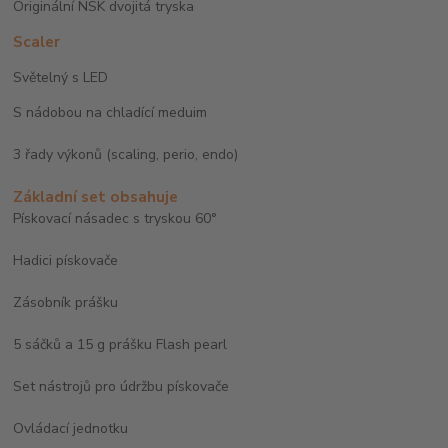
Originální NSK dvojitá tryska
Scaler
Světelný s LED
S nádobou na chladící meduim
3 řady výkonů (scaling, perio, endo)
Základní set obsahuje
Pískovací násadec s tryskou 60°
Hadici pískovače
Zásobník prášku
5 sáčků a 15 g prášku Flash pearl
Set nástrojů pro údržbu pískovače
Ovládací jednotku