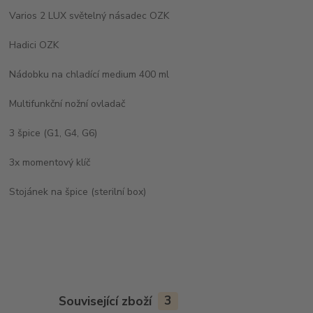
Varios 2 LUX světelný násadec OZK
Hadici OZK
Nádobku na chladící medium 400 ml
Multifunkční nožní ovladač
3 špice (G1, G4, G6)
3x momentový klíč
Stojánek na špice (sterilní box)
Související zboží
3