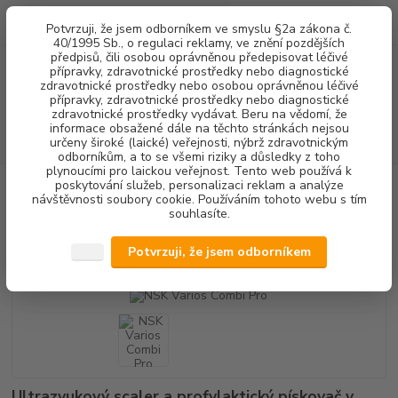
0
ks
+420 602 292 236
CZK
Potvrzuji, že jsem odborníkem ve smyslu §2a zákona č.
za
0,00 Kč
(Po-Pá, 8-16 hod.)
40/1995 Sb., o regulaci reklamy, ve znění pozdějších
předpisů, čili osobou oprávněnou předepisovat léčivé
přípravky, zdravotnické prostředky nebo diagnostické
Menu
zdravotnické prostředky nebo osobou oprávněnou léčivé
přípravky, zdravotnické prostředky nebo diagnostické
zdravotnické prostředky vydávat. Beru na vědomí, že
informace obsažené dále na těchto stránkách nejsou
Hledat
určeny široké (laické) veřejnosti, nýbrž zdravotnickým
odborníkům, a to se všemi riziky a důsledky z toho
plynoucími pro laickou veřejnost. Tento web používá k
poskytování služeb, personalizaci reklam a analýze
Úvod
DENTALNÍ HYGIENA
NSK Varios Combi Pro
návštěvnosti soubory cookie. Používáním tohoto webu s tím
souhlasíte.
NSK Varios Combi Pro
Potvrzuji, že jsem odborníkem
Doprava ZDARMA
Ultrazvukový scaler a profylaktický pískovač v