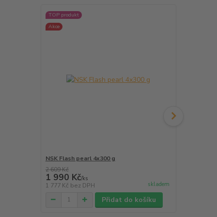
TOP produkt
Akce
NSK Flash pearl 4x300 g
NSK Perio M
2 609 Kč
1 990 Kč
1 890 Kč
/
ks
skladem
1 777 Kč
bez DPH
1 688 Kč
bez
Přidat do košíku