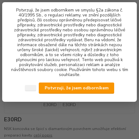
0
ks
+420 602 292 236
CZK
Potvrzuji, že jsem odborníkem ve smyslu §2a zákona č.
za
0,00 Kč
(Po-Pá, 8-16 hod.)
40/1995 Sb., o regulaci reklamy, ve znění pozdějších
předpisů, čili osobou oprávněnou předepisovat léčivé
Menu
přípravky, zdravotnické prostředky nebo diagnostické
zdravotnické prostředky nebo osobou oprávněnou léčivé
přípravky, zdravotnické prostředky nebo diagnostické
Hledat
zdravotnické prostředky vydávat. Beru na vědomí, že
informace obsažené dále na těchto stránkách nejsou
určeny široké (laické) veřejnosti, nýbrž zdravotnickým
Úvod
DENTALNÍ HYGIENA
KONCOVKY OZK
NSK koncovka E30RD
odborníkům, a to se všemi riziky a důsledky z toho
plynoucími pro laickou veřejnost. Tento web používá k
poskytování služeb, personalizaci reklam a analýze
NSK koncovka E30RD
návštěvnosti soubory cookie. Používáním tohoto webu s tím
souhlasíte.
Potvrzuji, že jsem odborníkem
E30RD
NSK koncovka se špicí s diamantovým povrchem umožňuje efektivní
preparaci kavity.
celý popis