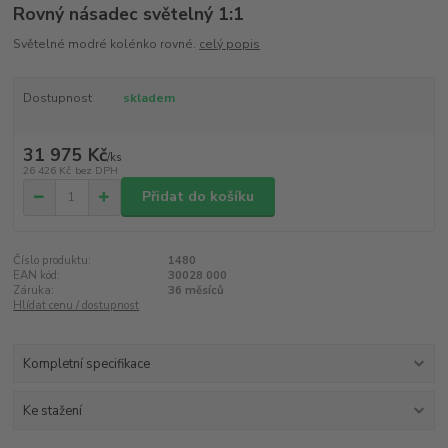
Rovný násadec světelný 1:1
Světelné modré kolénko rovné.
celý popis
Dostupnost
skladem
31 975 Kč
/
ks
26 426 Kč
bez DPH
Přidat do košíku
Číslo produktu:
1480
EAN kód:
30028 000
Záruka:
36 měsíců
Hlídat cenu / dostupnost
Kompletní specifikace
Ke stažení