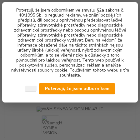
0
ks
+420 602 292 236
CZK
Potvrzuji, že jsem odborníkem ve smyslu §2a zákona č.
za
0,00 Kč
(Po-Pá, 8-16 hod.)
40/1995 Sb., o regulaci reklamy, ve znění pozdějších
předpisů, čili osobou oprávněnou předepisovat léčivé
přípravky, zdravotnické prostředky nebo diagnostické
Menu
zdravotnické prostředky nebo osobou oprávněnou léčivé
přípravky, zdravotnické prostředky nebo diagnostické
zdravotnické prostředky vydávat. Beru na vědomí, že
informace obsažené dále na těchto stránkách nejsou
Hledat
určeny široké (laické) veřejnosti, nýbrž zdravotnickým
odborníkům, a to se všemi riziky a důsledky z toho
plynoucími pro laickou veřejnost. Tento web používá k
poskytování služeb, personalizaci reklam a analýze
Úvod
PŘÍSTROJOVÉ VYBAVENÍ
ROVNÉ NÁSADCE
SVĚTELNÉ
návštěvnosti soubory cookie. Používáním tohoto webu s tím
W&H SYNEA VISION HK-43 LT
souhlasíte.
W&H SYNEA VISION HK-43 LT
Potvrzuji, že jsem odborníkem
Akce