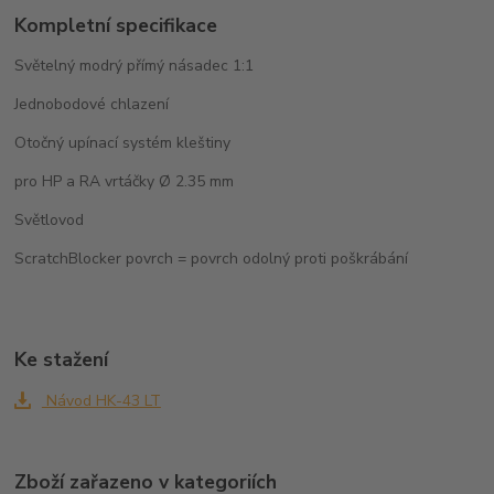
Kompletní specifikace
Světelný modrý přímý násadec 1:1
Jednobodové chlazení
Otočný upínací systém kleštiny
pro HP a RA vrtáčky Ø 2.35 mm
Světlovod
ScratchBlocker povrch = povrch odolný proti poškrábání
Ke stažení
Návod HK-43 LT
Zboží zařazeno v kategoriích