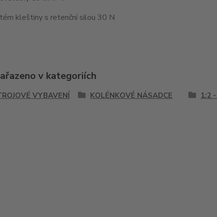
ém kleštiny s retenční silou 30 N
zařazeno v kategoriích
TROJOVÉ VYBAVENÍ
KOLÉNKOVÉ NÁSADCE
1:2 -