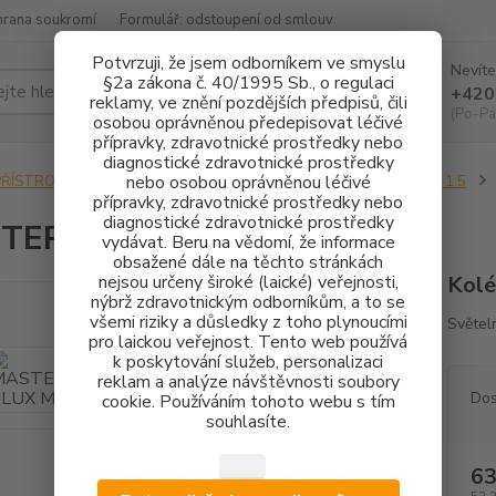
hrana soukromí
Formulář: odstoupení od smlouv
Potvrzuji, že jsem odborníkem ve smyslu
Nevíte
§2a zákona č. 40/1995 Sb., o regulaci
Hledat
+420
reklamy, ve znění pozdějších předpisů, čili
(Po-Pá
osobou oprávněnou předepisovat léčivé
přípravky, zdravotnické prostředky nebo
diagnostické zdravotnické prostředky
nebo osobou oprávněnou léčivé
PŘÍSTROJOVÉ VYBAVENÍ
KOLÉNKOVÉ NÁSADCE
1:2 - 1:3 - 1:5
přípravky, zdravotnické prostředky nebo
diagnostické zdravotnické prostředky
TERmatic LUX M25 L
vydávat. Beru na vědomí, že informace
obsažené dále na těchto stránkách
nejsou určeny široké (laické) veřejnosti,
Kolé
nýbrž zdravotnickým odborníkům, a to se
všemi riziky a důsledky z toho plynoucími
Světel
pro laickou veřejnost. Tento web používá
k poskytování služeb, personalizaci
reklam a analýze návštěvnosti soubory
Dos
cookie. Používáním tohoto webu s tím
souhlasíte.
63