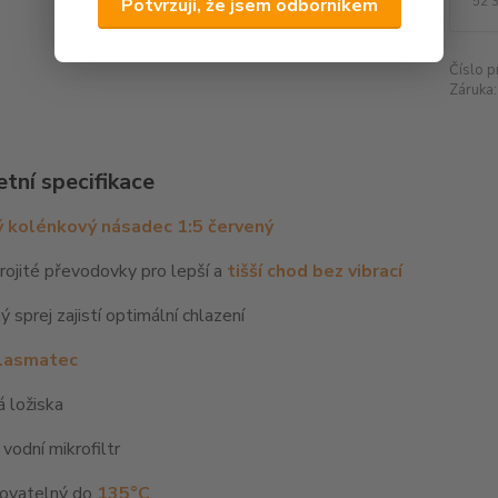
52 
Potvrzuji, že jsem odborníkem
Číslo p
Záruka:
tní specifikace
 kolénkový násadec 1:5 červený
ojité převodovky pro lepší a
tišší chod bez vibrací
ý sprej zajistí optimální chlazení
lasmatec
 ložiska
odní mikrofiltr
ovatelný do
135°C