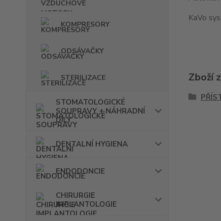
KaVo syst
KOMPRESORY
ODSÁVAČKY
Zboží 
STERILIZACE
PŘÍS
STOMATOLOGICKÉ
SOUPRAVY + NÁHRADNÍ
DÍLY
DENTALNÍ HYGIENA
ENDODONCIE
CHIRURGIE
IMPLANTOLOGIE