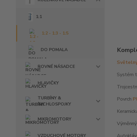
1:1
1:2 - 1:3 - 1:5
Komple
DO POMALA
Světelný
ROVNÉ NÁSADCE
Systém tr
HLAVIČKY
Trojcestn
TURBÍNY &
Povrch
P
RYCHLOSPOJKY
Keramická
MIKROMOTORY
Výměnný v
Autokláv
VZDUCHOVÉ MOTORY