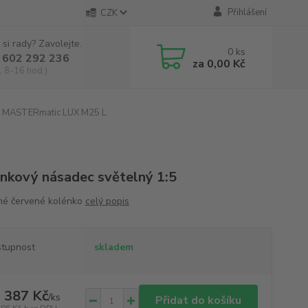
Přihlášení
CZK
 si rady? Zavolejte.
0
ks
 602 292 236
za
0,00 Kč
, 8-16 hod.)
MASTERmatic LUX M25 L
nkový násadec světelný 1:5
né červené kolénko
celý popis
tupnost
skladem
 387 Kč
/
ks
Přidat do košíku