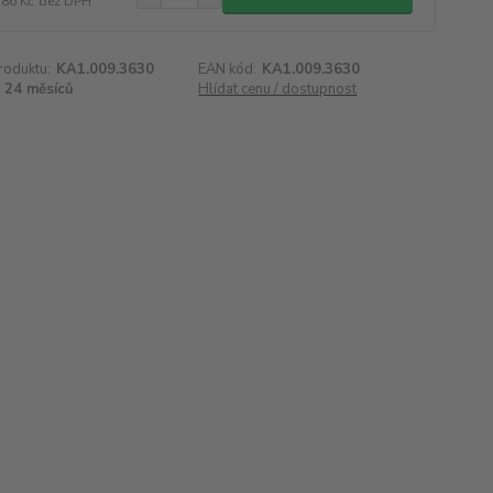
386 Kč
bez DPH
roduktu:
KA1.009.3630
EAN kód:
KA1.009.3630
24 měsíců
Hlídat cenu / dostupnost