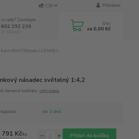
Přihlášení
CZK
 si rady? Zavolejte.
0
ks
 602 292 236
za
0,00 Kč
, 8-16 hod.)
KaVo MASTERmatic LUX M45 L
nkový násadec světelný 1:4,2
né červené kolénko.
celý popis
tupnost
do 3 dnů
 791 Kč
/
ks
Přidat do košíku