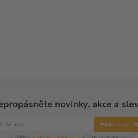
epropásněte novinky, akce a slev
Přihlásit se
Souhlasím se
zpracováním osobních údajů
za účelem rozesílky newsletteru.