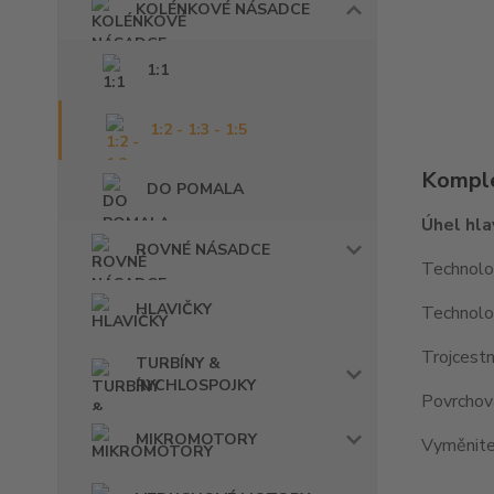
KOLÉNKOVÉ NÁSADCE
1:1
1:2 - 1:3 - 1:5
Komple
DO POMALA
Úhel hl
ROVNÉ NÁSADCE
Technolo
HLAVIČKY
Technolog
Trojcestn
TURBÍNY &
RYCHLOSPOJKY
Povrchová
MIKROMOTORY
Vyměnitel