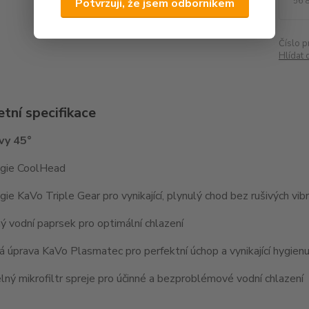
56 
Potvrzuji, že jsem odborníkem
Číslo p
Hlídat 
tní specifikace
avy 45°
gie CoolHead
ie KaVo Triple Gear pro vynikající, plynulý chod bez rušivých vibr
ý vodní paprsek pro optimální chlazení
 úprava KaVo Plasmatec pro perfektní úchop a vynikající hygien
ný mikrofiltr spreje pro účinné a bezproblémové vodní chlazení