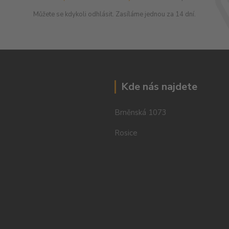
Můžete se kdykoli odhlásit. Zasíláme jednou za 14 dní.
Kde nás najdete
Brněnská 1073
Rosice