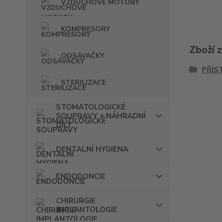
VZDUCHOVÉ MOTORY
KOMPRESORY
Zboží 
ODSÁVAČKY
PŘÍS
STERILIZACE
STOMATOLOGICKÉ
SOUPRAVY + NÁHRADNÍ
DÍLY
DENTALNÍ HYGIENA
ENDODONCIE
CHIRURGIE
IMPLANTOLOGIE