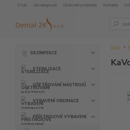
O nás
Jak nakupovat
Obchodní podmínky
Kontakty
Oc
Úvod
DEZINFEKCE
KaV
STERILIZACE
OŠETŘOVÁNÍ NÁSTROJŮ
VYBAVENÍ ORDINACE
PŘÍSTROJOVÉ VYBAVENÍ