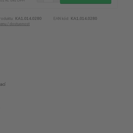
852 Kč
bez DPH
roduktu:
KA1.014.0280
EAN kód:
KA1.014.0280
cenu / dostupnost
ací
u