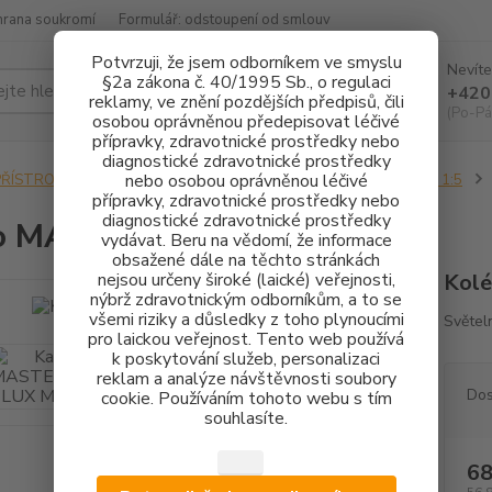
hrana soukromí
Formulář: odstoupení od smlouv
Potvrzuji, že jsem odborníkem ve smyslu
Nevíte
§2a zákona č. 40/1995 Sb., o regulaci
Hledat
+420
reklamy, ve znění pozdějších předpisů, čili
(Po-Pá
osobou oprávněnou předepisovat léčivé
přípravky, zdravotnické prostředky nebo
diagnostické zdravotnické prostředky
nebo osobou oprávněnou léčivé
PŘÍSTROJOVÉ VYBAVENÍ
KOLÉNKOVÉ NÁSADCE
1:2 - 1:3 - 1:5
přípravky, zdravotnické prostředky nebo
diagnostické zdravotnické prostředky
o MASTERmatic LUX M45 L
vydávat. Beru na vědomí, že informace
obsažené dále na těchto stránkách
nejsou určeny široké (laické) veřejnosti,
Kolé
nýbrž zdravotnickým odborníkům, a to se
všemi riziky a důsledky z toho plynoucími
Světel
pro laickou veřejnost. Tento web používá
k poskytování služeb, personalizaci
reklam a analýze návštěvnosti soubory
Dos
cookie. Používáním tohoto webu s tím
souhlasíte.
68