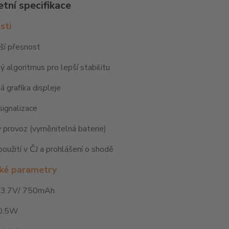
tní specifikace
sti
ší přesnost
 algoritmus pro lepší stabilitu
 grafika displeje
ignalizace
 provoz (vyměnitelná baterie)
oužití v ČJ a prohlášení o shodě
ké parametry
: 3.7V/ 750mAh
≤0.5W