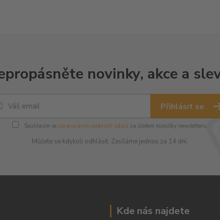
epropásněte novinky, akce a slev
Přihlásit se
Souhlasím se
zpracováním osobních údajů
za účelem rozesílky newsletteru.
Můžete se kdykoli odhlásit. Zasíláme jednou za 14 dní.
Kde nás najdete