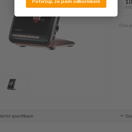
10
Potvrzuji, že jsem odborníkem
8 5
Číslo p
etní specifikace
Sou