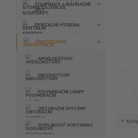
SOUPRAVY + NÁHRADNÍ
DÍLY
DENTALNÍ HYGIENA
ENDODONCIE
APEXLOKÁTORY
ENDOMOTORY
POLYMERAČNÍ LAMPY
OBTURAČNÍ SYSTÉMY
Kompl
DOPLŇKOVÝ SORTIMENT