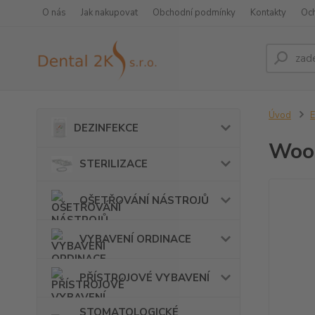
O nás
Jak nakupovat
Obchodní podmínky
Kontakty
Oc
Úvod
DEZINFEKCE
Woo
STERILIZACE
OŠETŘOVÁNÍ NÁSTROJŮ
VYBAVENÍ ORDINACE
PŘÍSTROJOVÉ VYBAVENÍ
STOMATOLOGICKÉ