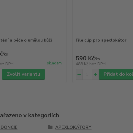
štění a péče o umělou kůži
File clip pro apexlokátor
č
/
ks
590 Kč
/
ks
skladem
ez DPH
488 Kč
bez DPH
Zvolit variantu
Přidat do ko
zařazeno v kategoriích
DONCIE
APEXLOKÁTORY