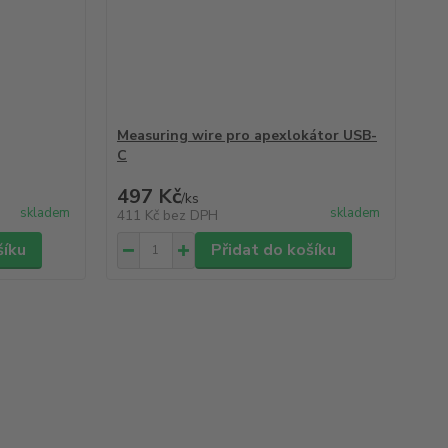
Measuring wire pro apexlokátor USB-
C
497 Kč
/
ks
skladem
skladem
411 Kč
bez DPH
šíku
Přidat do košíku