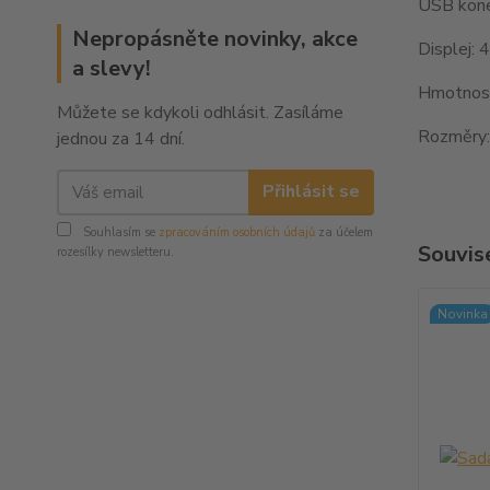
USB kone
Nepropásněte novinky, akce
Displej: 
a slevy!
Hmotnost
Můžete se kdykoli odhlásit. Zasíláme
Rozměry:
jednou za 14 dní.
Přihlásit se
Souhlasím se
zpracováním osobních údajů
za účelem
Souvise
rozesílky newsletteru.
Novinka