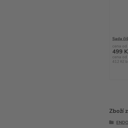
Sada či
cena od
499 K
cena od
412 Kč
b
Zboží 
ENDO