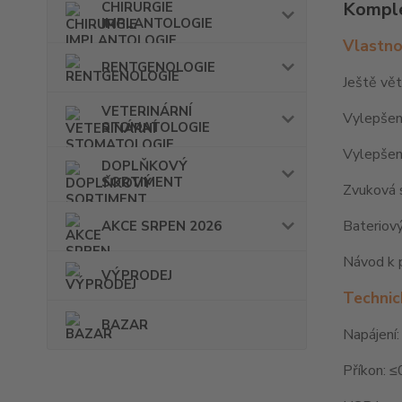
Komple
CHIRURGIE
IMPLANTOLOGIE
Vlastno
RENTGENOLOGIE
Ještě vět
VETERINÁRNÍ
Vylepšený
STOMATOLOGIE
Vylepšená
DOPLŇKOVÝ
SORTIMENT
Zvuková s
Bateriový
AKCE SRPEN 2026
Návod k p
VÝPRODEJ
Technic
BAZAR
Napájení
Příkon: 