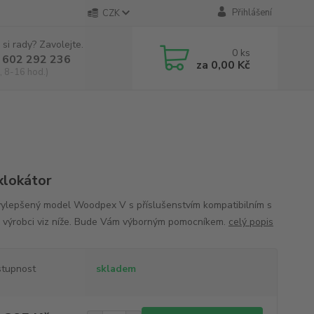
Přihlášení
CZK
 si rady? Zavolejte.
0
ks
 602 292 236
za
0,00 Kč
, 8-16 hod.)
lokátor
vylepšený model Woodpex V s příslušenstvím kompatibilním s
i výrobci viz níže. Bude Vám výborným pomocníkem.
celý popis
tupnost
skladem