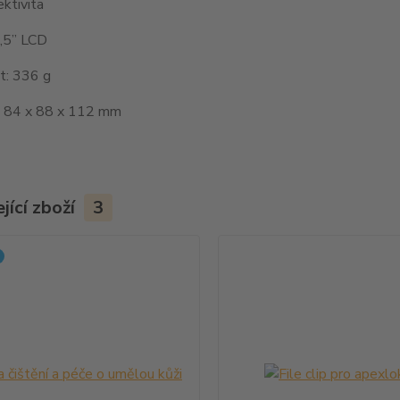
ktivita
4,5” LCD
: 336 g
 84 x 88 x 112 mm
jící zboží
3