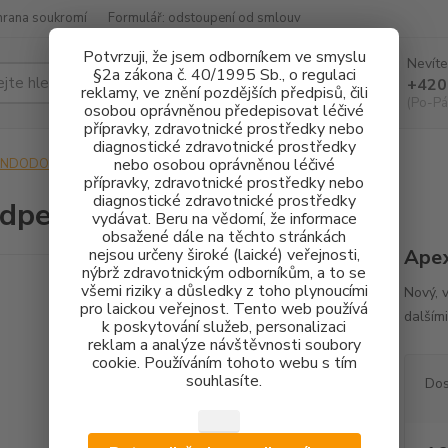
hrana soukromí
Formulář: odstoupení od smlouv
Potvrzuji, že jsem odborníkem ve smyslu
Nevíte
§2a zákona č. 40/1995 Sb., o regulaci
Hledat
+420
reklamy, ve znění pozdějších předpisů, čili
(Po-Pá
osobou oprávněnou předepisovat léčivé
přípravky, zdravotnické prostředky nebo
diagnostické zdravotnické prostředky
nebo osobou oprávněnou léčivé
ENDODONCIE
Woodpecker WOODPEX V
přípravky, zdravotnické prostředky nebo
diagnostické zdravotnické prostředky
dpecker WOODPEX V
vydávat. Beru na vědomí, že informace
obsažené dále na těchto stránkách
nejsou určeny široké (laické) veřejnosti,
Apex
nýbrž zdravotnickým odborníkům, a to se
všemi riziky a důsledky z toho plynoucími
Nový, 
pro laickou veřejnost. Tento web používá
dalším
k poskytování služeb, personalizaci
reklam a analýze návštěvnosti soubory
cookie. Používáním tohoto webu s tím
souhlasíte.
Dos