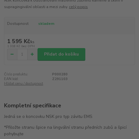
NSK koncovka k odstraňování masivního zubního kamene a skvrn v
supragingivální oblasti a mezi zuby.
celý popis
Dostupnost
skladem
1 595 Kč
/
ks
1 318 Kč
bez DPH
Přidat do košíku
Číslo produktu:
P000280
EAN kód:
Z291103
Hlídat cenu / dostupnost
Kompletní specifikace
Jedná se o koncovku NSK pro typ závitu EMS
*Přiložte stranu špice na lingvální stranu předních zubů a špicí
pohybujte