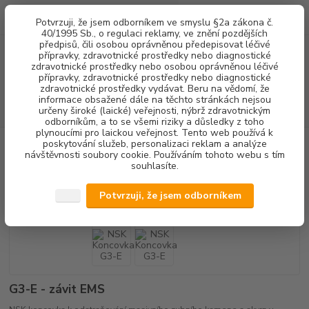
0
ks
+420 602 292 236
CZK
Potvrzuji, že jsem odborníkem ve smyslu §2a zákona č.
za
0,00 Kč
(Po-Pá, 8-16 hod.)
40/1995 Sb., o regulaci reklamy, ve znění pozdějších
předpisů, čili osobou oprávněnou předepisovat léčivé
přípravky, zdravotnické prostředky nebo diagnostické
Menu
zdravotnické prostředky nebo osobou oprávněnou léčivé
přípravky, zdravotnické prostředky nebo diagnostické
zdravotnické prostředky vydávat. Beru na vědomí, že
informace obsažené dále na těchto stránkách nejsou
Hledat
určeny široké (laické) veřejnosti, nýbrž zdravotnickým
odborníkům, a to se všemi riziky a důsledky z toho
plynoucími pro laickou veřejnost. Tento web používá k
poskytování služeb, personalizaci reklam a analýze
Úvod
DENTALNÍ HYGIENA
KONCOVKY OZK
NSK Koncovka G3-E
návštěvnosti soubory cookie. Používáním tohoto webu s tím
souhlasíte.
NSK Koncovka G3-E
Potvrzuji, že jsem odborníkem
G3-E - závit EMS