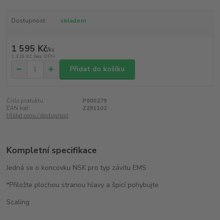
Dostupnost
skladem
1 595 Kč
/
ks
1 318 Kč
bez DPH
Přidat do košíku
Číslo produktu:
P000279
EAN kód:
Z291102
Hlídat cenu / dostupnost
Kompletní specifikace
Jedná se o koncovku NSK pro typ závitu EMS
*Přiložte plochou stranou hlavy a špicí pohybujte
Scaling