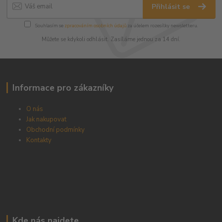
Přihlásit se
Souhlasím se
zpracováním osobních údajů
za účelem rozesílky newsletteru.
Můžete se kdykoli odhlásit. Zasíláme jednou za 14 dní.
Informace pro zákazníky
O nás
Jak nakupovat
Obchodní podmínky
Kontakty
Kde nás najdete