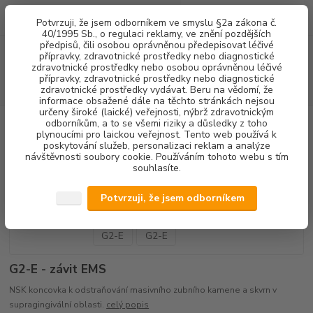
0
ks
+420 602 292 236
CZK
Potvrzuji, že jsem odborníkem ve smyslu §2a zákona č.
za
0,00 Kč
(Po-Pá, 8-16 hod.)
40/1995 Sb., o regulaci reklamy, ve znění pozdějších
předpisů, čili osobou oprávněnou předepisovat léčivé
Menu
přípravky, zdravotnické prostředky nebo diagnostické
zdravotnické prostředky nebo osobou oprávněnou léčivé
přípravky, zdravotnické prostředky nebo diagnostické
Hledat
zdravotnické prostředky vydávat. Beru na vědomí, že
informace obsažené dále na těchto stránkách nejsou
určeny široké (laické) veřejnosti, nýbrž zdravotnickým
Úvod
DENTALNÍ HYGIENA
KONCOVKY OZK
NSK koncovka G2-E
odborníkům, a to se všemi riziky a důsledky z toho
plynoucími pro laickou veřejnost. Tento web používá k
poskytování služeb, personalizaci reklam a analýze
NSK koncovka G2-E
návštěvnosti soubory cookie. Používáním tohoto webu s tím
souhlasíte.
Potvrzuji, že jsem odborníkem
G2-E - závit EMS
NSK koncovka k odstraňování masivního zubního kamene a skvrn v
supragingivální oblasti.
celý popis