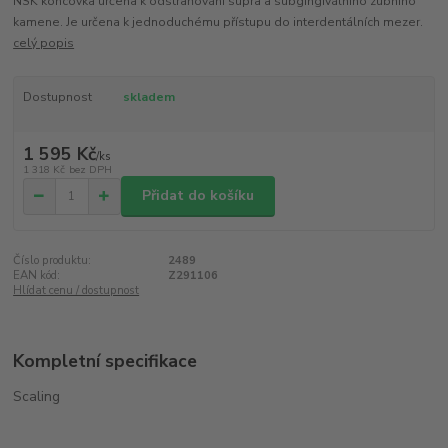
NSK koncovka určena k odstraňování supra a subgingiválního zubního
kamene. Je určena k jednoduchému přístupu do interdentálních mezer.
celý popis
Dostupnost
skladem
1 595 Kč
/
ks
1 318 Kč
bez DPH
Přidat do košíku
Číslo produktu:
2489
EAN kód:
Z291106
Hlídat cenu / dostupnost
Kompletní specifikace
Scaling