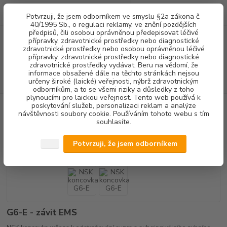
0
ks
+420 602 292 236
CZK
Potvrzuji, že jsem odborníkem ve smyslu §2a zákona č.
za
0,00 Kč
(Po-Pá, 8-16 hod.)
40/1995 Sb., o regulaci reklamy, ve znění pozdějších
předpisů, čili osobou oprávněnou předepisovat léčivé
přípravky, zdravotnické prostředky nebo diagnostické
Menu
zdravotnické prostředky nebo osobou oprávněnou léčivé
přípravky, zdravotnické prostředky nebo diagnostické
zdravotnické prostředky vydávat. Beru na vědomí, že
informace obsažené dále na těchto stránkách nejsou
Hledat
určeny široké (laické) veřejnosti, nýbrž zdravotnickým
odborníkům, a to se všemi riziky a důsledky z toho
plynoucími pro laickou veřejnost. Tento web používá k
poskytování služeb, personalizaci reklam a analýze
Úvod
DENTALNÍ HYGIENA
KONCOVKY OZK
NSK koncovka G6-E
návštěvnosti soubory cookie. Používáním tohoto webu s tím
souhlasíte.
NSK koncovka G6-E
Potvrzuji, že jsem odborníkem
G6-E - závit EMS