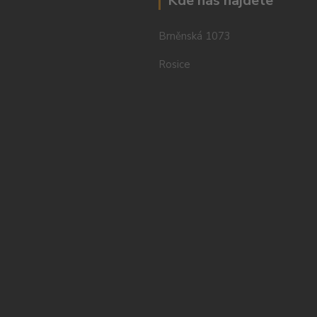
Kde nás najdete
Brněnská 1073
Rosice