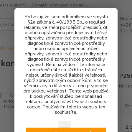
hrana soukromí
Formulář: odstoupení od smlouv
Potvrzuji, že jsem odborníkem ve smyslu
Nevíte
§2a zákona č. 40/1995 Sb., o regulaci
Hledat
+420
reklamy, ve znění pozdějších předpisů, čili
(Po-Pá
osobou oprávněnou předepisovat léčivé
přípravky, zdravotnické prostředky nebo
diagnostické zdravotnické prostředky
nebo osobou oprávněnou léčivé
DENTALNÍ HYGIENA
KONCOVKY OZK
NSK koncovka P25R-E
přípravky, zdravotnické prostředky nebo
diagnostické zdravotnické prostředky
 koncovka P25R-E
vydávat. Beru na vědomí, že informace
obsažené dále na těchto stránkách
nejsou určeny široké (laické) veřejnosti,
P25R
nýbrž zdravotnickým odborníkům, a to se
všemi riziky a důsledky z toho plynoucími
NSK ko
pro laickou veřejnost. Tento web používá
k poskytování služeb, personalizaci
reklam a analýze návštěvnosti soubory
Dos
cookie. Používáním tohoto webu s tím
souhlasíte.
2 