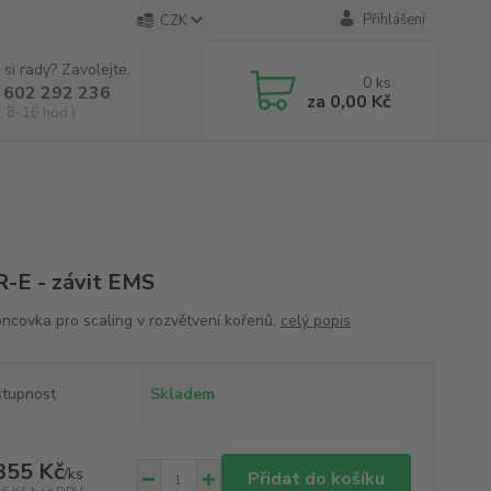
Přihlášení
CZK
 si rady? Zavolejte.
0
ks
 602 292 236
za
0,00 Kč
, 8-16 hod.)
-E - závit EMS
ncovka pro scaling v rozvětvení kořenů.
celý popis
tupnost
Skladem
355 Kč
/
ks
Přidat do košíku