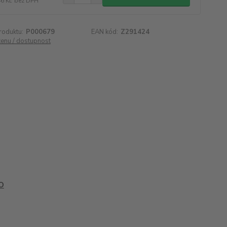
46 Kč
bez DPH
roduktu:
P000679
EAN kód:
Z291424
cenu / dostupnost
O