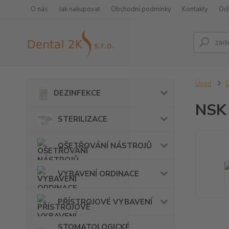
O nás
Jak nakupovat
Obchodní podmínky
Kontakty
Oc
Úvod
DEZINFEKCE
NSK
STERILIZACE
OŠETŘOVÁNÍ NÁSTROJŮ
VYBAVENÍ ORDINACE
PŘÍSTROJOVÉ VYBAVENÍ
STOMATOLOGICKÉ