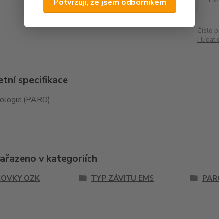
1 9
Potvrzuji, že jsem odborníkem
Číslo p
Hlídat 
tní specifikace
ologie (PARO)
zařazeno v kategoriích
OVKY OZK
TYP ZÁVITU EMS
PAR