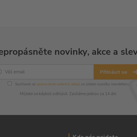
epropásněte novinky, akce a slev
Přihlásit se
Souhlasím se
zpracováním osobních údajů
za účelem rozesílky newsletteru.
Můžete se kdykoli odhlásit. Zasíláme jednou za 14 dní.