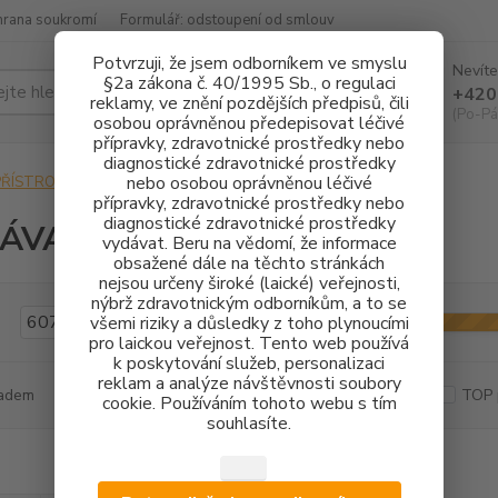
hrana soukromí
Formulář: odstoupení od smlouv
Potvrzuji, že jsem odborníkem ve smyslu
Nevíte
§2a zákona č. 40/1995 Sb., o regulaci
Hledat
+420
reklamy, ve znění pozdějších předpisů, čili
(Po-Pá
osobou oprávněnou předepisovat léčivé
přípravky, zdravotnické prostředky nebo
diagnostické zdravotnické prostředky
nebo osobou oprávněnou léčivé
PŘÍSTROJOVÉ VYBAVENÍ
ODSÁVAČKY
přípravky, zdravotnické prostředky nebo
diagnostické zdravotnické prostředky
ÁVAČKY
vydávat. Beru na vědomí, že informace
obsažené dále na těchto stránkách
nejsou určeny široké (laické) veřejnosti,
nýbrž zdravotnickým odborníkům, a to se
Kč
Od
všemi riziky a důsledky z toho plynoucími
pro laickou veřejnost. Tento web používá
k poskytování služeb, personalizaci
reklam a analýze návštěvnosti soubory
adem
Novinka
Akce
Doprava ZDARMA
TOP 
cookie. Používáním tohoto webu s tím
souhlasíte.