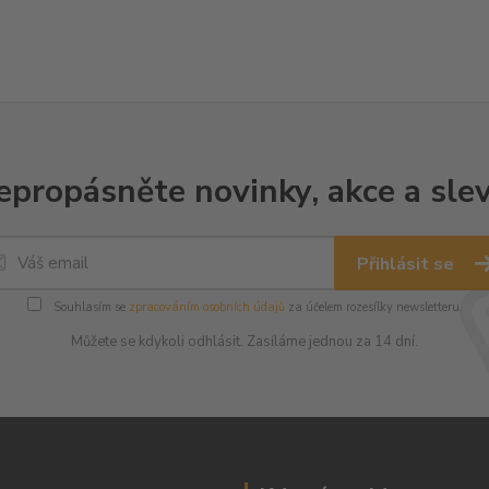
epropásněte novinky, akce a slev
Přihlásit se
Souhlasím se
zpracováním osobních údajů
za účelem rozesílky newsletteru.
Můžete se kdykoli odhlásit. Zasíláme jednou za 14 dní.