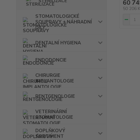
STERILIZACE
60 74
50 206 
STOMATOLOGICKÉ
SOUPRAVY + NÁHRADNÍ
DÍLY
DENTALNÍ HYGIENA
ENDODONCIE
CHIRURGIE
IMPLANTOLOGIE
RENTGENOLOGIE
VETERINÁRNÍ
STOMATOLOGIE
DOPLŇKOVÝ
SORTIMENT