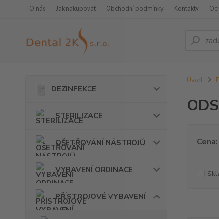
O nás
Jak nakupovat
Obchodní podmínky
Kontakty
Oc
Úvod
DEZINFEKCE
ODS
STERILIZACE
Cena:
OŠETŘOVÁNÍ NÁSTROJŮ
VYBAVENÍ ORDINACE
Skl
PŘÍSTROJOVÉ VYBAVENÍ