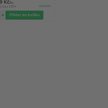
9 Kč
/
ks
skladem
Kč
bez DPH
Přidat do košíku