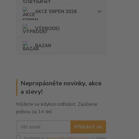
AKCE SRPEN 2026
VÝPRODEJ
BAZAR
Nepropásněte novinky, akce
a slevy!
Můžete se kdykoli odhlásit. Zasíláme
jednou za 14 dní.
Přihlásit se
Souhlasím se
zpracováním osobních údajů
za účelem