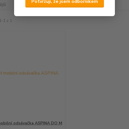
Potvrzuji, že jsem odborníkem
jší
Nejlevnější
Nejdražší
1-1 z 1
obilní odsávačka ASPINA DO M