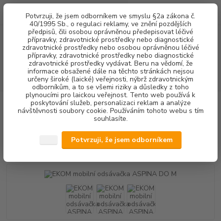
0
ks
+420 602 292 236
CZK
Potvrzuji, že jsem odborníkem ve smyslu §2a zákona č.
za
0,00 Kč
(Po-Pá, 8-16 hod.)
40/1995 Sb., o regulaci reklamy, ve znění pozdějších
předpisů, čili osobou oprávněnou předepisovat léčivé
přípravky, zdravotnické prostředky nebo diagnostické
Menu
zdravotnické prostředky nebo osobou oprávněnou léčivé
přípravky, zdravotnické prostředky nebo diagnostické
zdravotnické prostředky vydávat. Beru na vědomí, že
informace obsažené dále na těchto stránkách nejsou
Hledat
určeny široké (laické) veřejnosti, nýbrž zdravotnickým
odborníkům, a to se všemi riziky a důsledky z toho
plynoucími pro laickou veřejnost. Tento web používá k
poskytování služeb, personalizaci reklam a analýze
Úvod
PŘÍSTROJOVÉ VYBAVENÍ
EKOM mobilní odsávačka ASPINA DO
návštěvnosti soubory cookie. Používáním tohoto webu s tím
M
souhlasíte.
EKOM mobilní odsávačka ASPINA
Potvrzuji, že jsem odborníkem
DO M