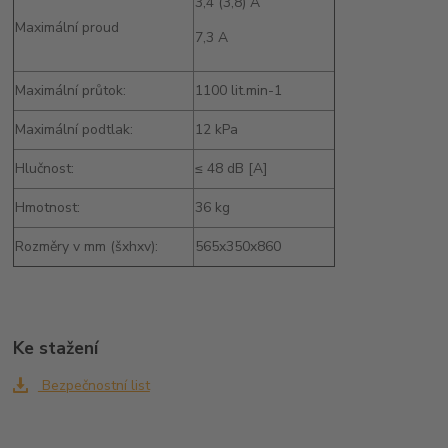
3,4 (3,8) A
Maximální proud
7,3 A
Maximální průtok:
1100 lit.min-1
Maximální podtlak:
12 kPa
Hlučnost:
≤ 48 dB [A]
Hmotnost:
36 kg
Rozměry v mm (šxhxv):
565x350x860
Ke stažení
Bezpečnostní list