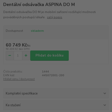
Dentální odsávačka ASPINA DO M
Dentální odsávačka DO M je mobilní zařízení rozšiřující možnosti
prováděných postupů lékaře.
celý popis
Dostupnost
skladem
60 749 Kč
/
ks
50 206 Kč
bez DPH
Přidat do košíku
Číslo produktu:
1444
EAN kód:
445072001-200
Hlídat cenu / dostupnost
Kompletní specifikace
Ke stažení